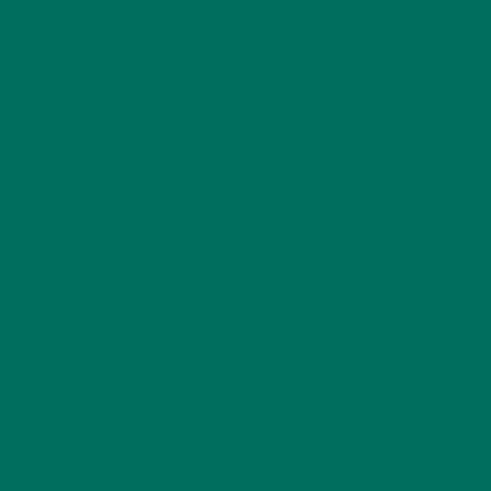
Get A Quote
ethoden ️ Siche
6