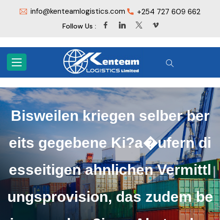
info@kenteamlogistics.com
+254 727 609 662
Follow Us :
Bisweilen kriegen selber ber
eits gegebene Ki?a�ufern di
esseitigen ahnlichen Vermittl
ungsprovision, das zudem be