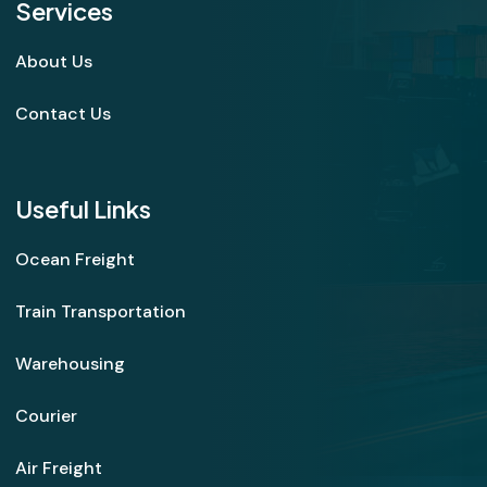
Services
About Us
Contact Us
Useful Links
Ocean Freight
Train Transportation
Warehousing
Courier
Air Freight