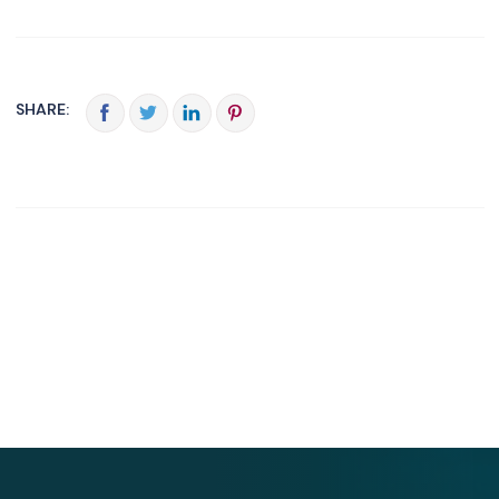
SHARE: