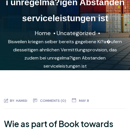
i unregelma?igen Abstanden
serviceleistungen ist
Home
Uncategorized
Bisweilen kriegen selber bereits gegebene Ki?a�ufern
diesseitigen ahnlichen Vermittlungsprovision, das
zudem bei unregelma?igen Abstanden
serviceleistungen ist
BY:
HAMISI
COMMENTS (0)
MAY 8
Wie as part of Book towards