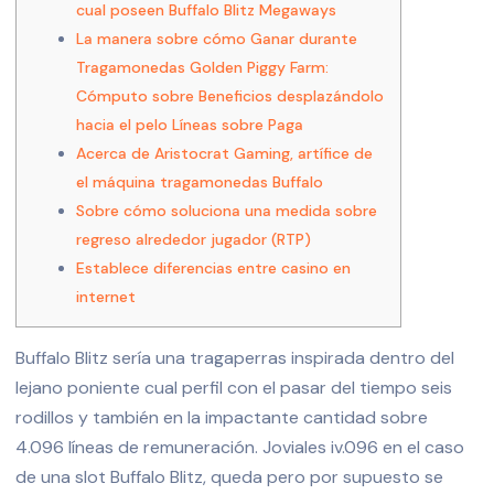
cual poseen Buffalo Blitz Megaways
La manera sobre cómo Ganar durante
Tragamonedas Golden Piggy Farm:
Cómputo sobre Beneficios desplazándolo
hacia el pelo Líneas sobre Paga
Acerca de Aristocrat Gaming, artífice de
el máquina tragamonedas Buffalo
Sobre cómo soluciona una medida sobre
regreso alrededor jugador (RTP)
Establece diferencias entre casino en
internet
Buffalo Blitz serí­a una tragaperras inspirada dentro del
lejano poniente cual perfil con el pasar del tiempo seis
rodillos y también en la impactante cantidad sobre
4.096 líneas de remuneración. Joviales iv.096 en el caso
de una slot Buffalo Blitz, queda pero por supuesto se