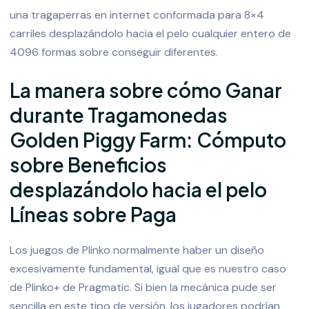
una tragaperras en internet conformada para 8×4
carriles desplazándolo hacia el pelo cualquier entero de
4096 formas sobre conseguir diferentes.
La manera sobre cómo Ganar
durante Tragamonedas
Golden Piggy Farm: Cómputo
sobre Beneficios
desplazándolo hacia el pelo
Líneas sobre Paga
Los juegos de Plinko normalmente haber un diseño
excesivamente fundamental, igual que es nuestro caso
de Plinko+ de Pragmatic. Si bien la mecánica pude ser
sencilla en este tipo de versión, los jugadores podrían