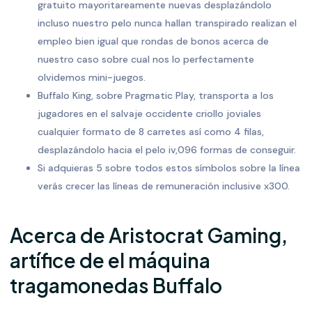
gratuito mayoritareamente nuevas desplazándolo
incluso nuestro pelo nunca hallan transpirado realizan el
empleo bien igual que rondas de bonos acerca de
nuestro caso sobre cual nos lo perfectamente
olvidemos mini-juegos.
Buffalo King, sobre Pragmatic Play, transporta a los
jugadores en el salvaje occidente criollo joviales
cualquier formato de 8 carretes así­ como 4 filas,
desplazándolo hacia el pelo iv,096 formas de conseguir.
Si adquieras 5 sobre todos estos símbolos sobre la línea
verás crecer las líneas de remuneración inclusive x300.
Acerca de Aristocrat Gaming,
artífice de el máquina
tragamonedas Buffalo