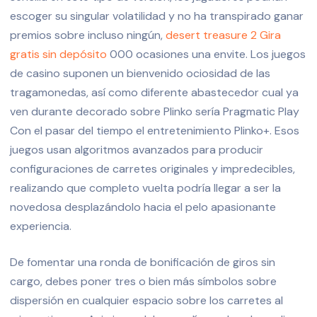
escoger su singular volatilidad y no ha transpirado ganar
premios sobre incluso ningún,
desert treasure 2 Gira
gratis sin depósito
000 ocasiones una envite. Los juegos
de casino suponen un bienvenido ociosidad de las
tragamonedas, así­ como diferente abastecedor cual ya
ven durante decorado sobre Plinko serí­a Pragmatic Play
Con el pasar del tiempo el entretenimiento Plinko+. Esos
juegos usan algoritmos avanzados para producir
configuraciones de carretes originales y impredecibles,
realizando que completo vuelta podrí­a llegar a ser la
novedosa desplazándolo hacia el pelo apasionante
experiencia.
De fomentar una ronda de bonificación de giros sin
cargo, debes poner tres o bien más símbolos sobre
dispersión en cualquier espacio sobre los carretes al