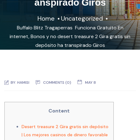
anspirado Giros
Home
Uncategorized
Buffalo Blitz Tragaperras ️ Funciona Gratuito En
internet, Bonos y no desert treasure 2 Gira gratis sin
depósito ha transpirado Giros
BY:
HAMISI
COMMENTS (0)
MAY 8
Content
Desert treasure 2 Gira gratis sin depósito
| Los mejores casinos de dinero favorable