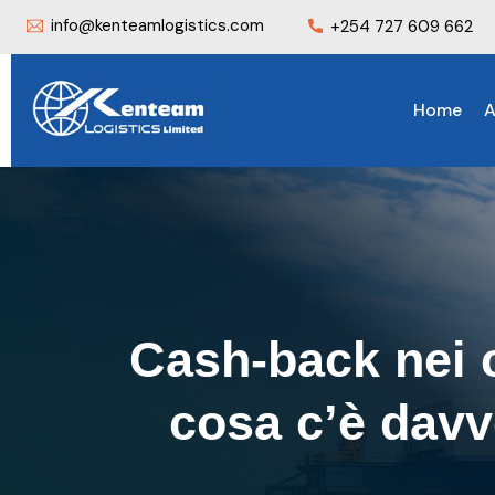
info@kenteamlogistics.com
+254 727 609 662
Home
A
Cash‑back nei c
cosa c’è davv