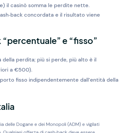
se) il casinò somma le perdite nette.
ash‑back concordata e il risultato viene
 “percentuale” e “fisso”
 della perdita; più si perde, più alto è il
iori a €500).
mporto fisso indipendentemente dall’entità della
alia
zia delle Dogane e dei Monopoli (ADM) e vigilati
. Qualsiasi offerta di cash‑back deve essere