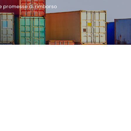
 le promesse di rimborso