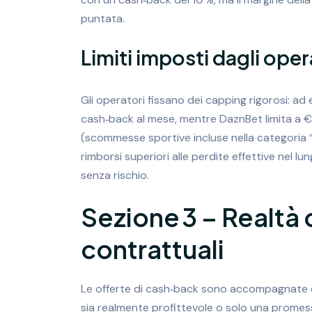
puntata.
Limiti imposti dagli oper
Gli operatori fissano dei capping rigorosi: a
cash‑back al mese, mentre DaznBet limita a €
(scommesse sportive incluse nella categoria 
rimborsi superiori alle perdite effettive nel 
senza rischio.
Sezione 3 – Realtà 
contrattuali
Le offerte di cash‑back sono accompagnate d
sia realmente profittevole o solo una promessa