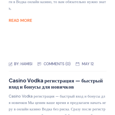
ги в Водка онлайн казино, то вам обязательно нужно знат
ь,
READ MORE
BY:
HAMISI
COMMENTS (0)
MAY 12
Casino Vodka регистрация — быстрый
вход и бонусы для новичков
Casino Vodka регистрация — быстрый вход и бонусы дл
я новичков Мы ценим ваше время и предлагаем начать иг
ру в онлайн казино Водка без риска. Сразу после регистр