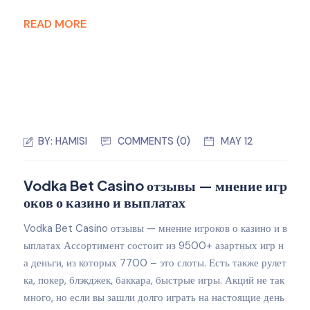
READ MORE
BY:
HAMISI
COMMENTS (0)
MAY 12
Vodka Bet Casino отзывы — мнение игр
оков о казино и выплатах
Vodka Bet Casino отзывы — мнение игроков о казино и в
ыплатах Ассортимент состоит из 9500+ азартных игр н
а деньги, из которых 7700 – это слоты. Есть также рулет
ка, покер, блэкджек, баккара, быстрые игры. Акций не так
много, но если вы зашли долго играть на настоящие день