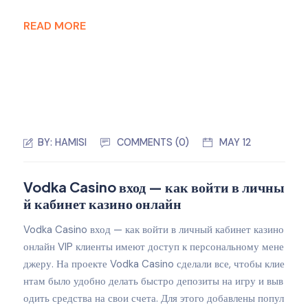
READ MORE
BY:
HAMISI
COMMENTS (0)
MAY 12
Vodka Casino вход — как войти в личны
й кабинет казино онлайн
Vodka Casino вход — как войти в личный кабинет казино
онлайн VIP клиенты имеют доступ к персональному мене
джеру. На проекте Vodka Casino сделали все, чтобы клие
нтам было удобно делать быстро депозиты на игру и выв
одить средства на свои счета. Для этого добавлены попул