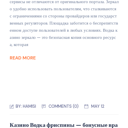
сервисы не отличаются от оригинального портала. Зеркал
о удобно использовать пользователям, что сталкиваются
с ограничениями со стороны провайдеров или государст
венных регуляторов. Площадка заботится о беспрепятств
енном доступе пользователей в любых условиях. Водка к
азино зеркало — это безопасная копия основного ресурс
а, которая
READ MORE
BY:
HAMISI
COMMENTS (0)
MAY 12
Казино Водка фриспины — бонусные вра