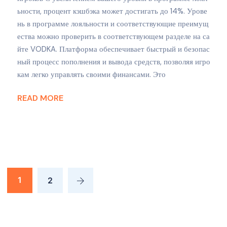
ьности, процент кэшбэка может достигать до 14%. Урове
нь в программе лояльности и соответствующие преимущ
ества можно проверить в соответствующем разделе на са
йте VODKA. Платформа обеспечивает быстрый и безопас
ный процесс пополнения и вывода средств, позволяя игро
кам легко управлять своими финансами. Это
READ MORE
1
2