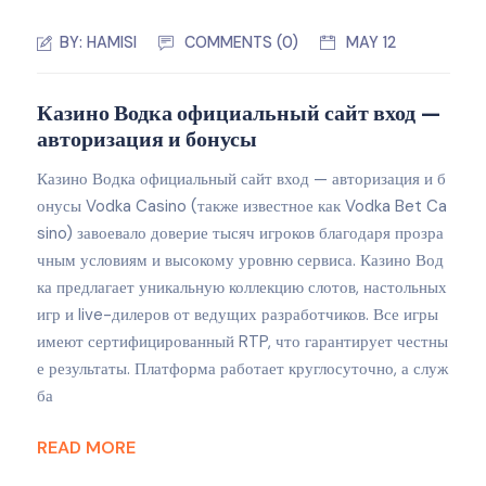
BY:
HAMISI
COMMENTS (0)
MAY 12
Казино Водка официальный сайт вход —
авторизация и бонусы
Казино Водка официальный сайт вход — авторизация и б
онусы Vodka Casino (также известное как Vodka Bet Ca
sino) завоевало доверие тысяч игроков благодаря прозра
чным условиям и высокому уровню сервиса. Казино Вод
ка предлагает уникальную коллекцию слотов, настольных
игр и live-дилеров от ведущих разработчиков. Все игры
имеют сертифицированный RTP, что гарантирует честны
е результаты. Платформа работает круглосуточно, а служ
ба
READ MORE