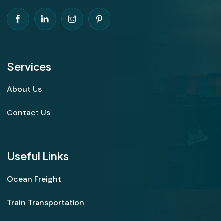
Services
About Us
Contact Us
Useful Links
Ocean Freight
Train Transportation