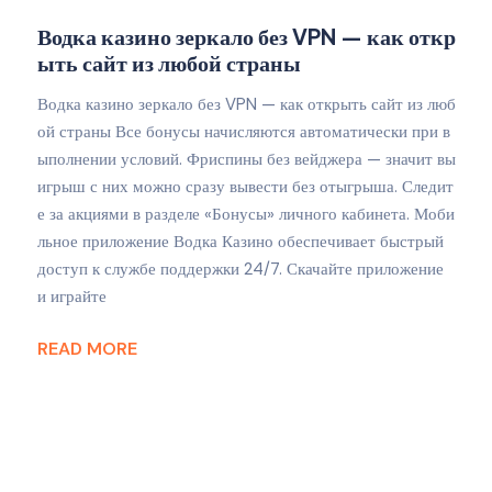
Водка казино зеркало без VPN — как откр
ыть сайт из любой страны
Водка казино зеркало без VPN — как открыть сайт из люб
ой страны Все бонусы начисляются автоматически при в
ыполнении условий. Фриспины без вейджера — значит вы
игрыш с них можно сразу вывести без отыгрыша. Следит
е за акциями в разделе «Бонусы» личного кабинета. Моби
льное приложение Водка Казино обеспечивает быстрый
доступ к службе поддержки 24/7. Скачайте приложение
и играйте
READ MORE