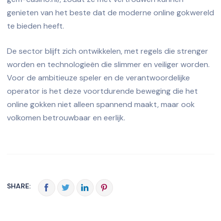
genieten van het beste dat de moderne online gokwereld
te bieden heeft.
De sector blijft zich ontwikkelen, met regels die strenger
worden en technologieën die slimmer en veiliger worden.
Voor de ambitieuze speler en de verantwoordelijke
operator is het deze voortdurende beweging die het
online gokken niet alleen spannend maakt, maar ook
volkomen betrouwbaar en eerlijk.
SHARE: