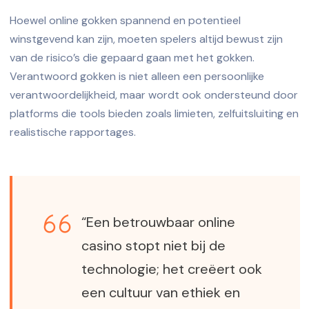
Hoewel online gokken spannend en potentieel
winstgevend kan zijn, moeten spelers altijd bewust zijn
van de risico’s die gepaard gaan met het gokken.
Verantwoord gokken is niet alleen een persoonlijke
verantwoordelijkheid, maar wordt ook ondersteund door
platforms die tools bieden zoals limieten, zelfuitsluiting en
realistische rapportages.
“Een betrouwbaar online
casino stopt niet bij de
technologie; het creëert ook
een cultuur van ethiek en