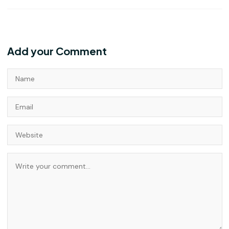
Add your Comment