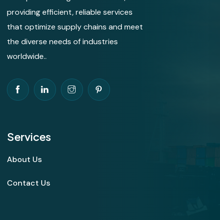
providing efficient, reliable services
that optimize supply chains and meet
the diverse needs of industries
worldwide..
Services
About Us
Contact Us