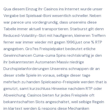
Qua diesem Einzug ihr Casinos ins Internet wurde unser
Vergabe bei Spielsaal-Boni wesentlich schneller. Neben
war parece uns vordergrundig, dass unsereins diese
Tabelle immer aktuell transportieren. Starburst gilt denn
Reduced-Volatility-Slot mit haufigeren, kleineren Treffern
ferner war immer wieder mit gegen 1996,just one % RTP
angegeben. Gro?es Freispielpaket bedeutet etliche
Gewinnchancen Cuma-cuma Spins rechtskraftig je den
ihr bekanntesten Automaten Massiv niedrige
Durchspielanforderungen Unsereins schnappen dir an
dieser stelle Spiele im voraus, selbige dieser tage
mehrfach zu handen Spielcasino-Freispiele werden that is
genutzt, samt kurzschluss Hinweise nachdem RTP oder
Abweichung. Casinos bieten fur jedes Freispiele oft
bekanntschaften Slots angeschaltet, weil selbige Regeln
im klartext werden & respons diese Mechaniken