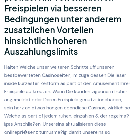
Freispielen via besseren
Bedingungen unter anderem
zusatzlichen Vorteilen
hinsichtlich hoheren
Auszahlungslimits
Halten Welche unser weiteren Schritte uff unseren
bestbewerteten Casinoseiten, im zuge dessen Die leser
inside kurzester Zeitform as part of den Amusement Ihrer
Freispiele aufkreuzen. Wenn Die kunden zigeunern fruher
angemeldet oder Deren Freispiele genutzt innehaben,
sein herz an etwas hangen ebendiese Casinos, wirklich so
Welche as part of jedem ruhen, einzahlen & der regelma?
iges Anschlie?en. Unsereins aktualisieren diese
onlinepri�senz turnusma?ig, damit unsereins so