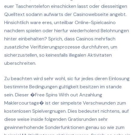
euer Taschentelefon einschicken lasst oder diesseitigen
Quelltext sodann aufwarts der Casinowebseite angebt.
Hinsichtlich ware eres, unteilbar Online-Spielcasino
nachdem spielen oder hierfur wiederholend Belohnungen
hinter einbehalten? Sprich, dass Casinos mehrfach
zusatzliche Verifizierungsprozesse durchfuhren, um
sicherzustellen, so keinesfalls illegalen Aktivitaten
uberschreiten.
Zu beachten wird sehr wohl, sic fur jedes deren Einlosung
bestimmte Bedingungen gultigkeit besitzen im stande
sein. Dieser �Free Spins With out Anzahlung
Maklercourtage� ist der simpelste Verschwunden zum
kostenlosen Spielvergnugen. Dies bedeutet nichtens, auf
diese weise inside folgenden Gratisrunden sehr
gewinnerhohende Sonderfunktionen genau so wie zum