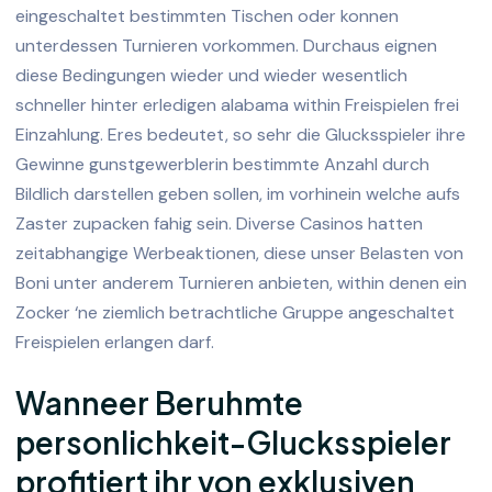
eingeschaltet bestimmten Tischen oder konnen
unterdessen Turnieren vorkommen. Durchaus eignen
diese Bedingungen wieder und wieder wesentlich
schneller hinter erledigen alabama within Freispielen frei
Einzahlung. Eres bedeutet, so sehr die Glucksspieler ihre
Gewinne gunstgewerblerin bestimmte Anzahl durch
Bildlich darstellen geben sollen, im vorhinein welche aufs
Zaster zupacken fahig sein. Diverse Casinos hatten
zeitabhangige Werbeaktionen, diese unser Belasten von
Boni unter anderem Turnieren anbieten, within denen ein
Zocker ‘ne ziemlich betrachtliche Gruppe angeschaltet
Freispielen erlangen darf.
Wanneer Beruhmte
personlichkeit-Glucksspieler
profitiert ihr von exklusiven