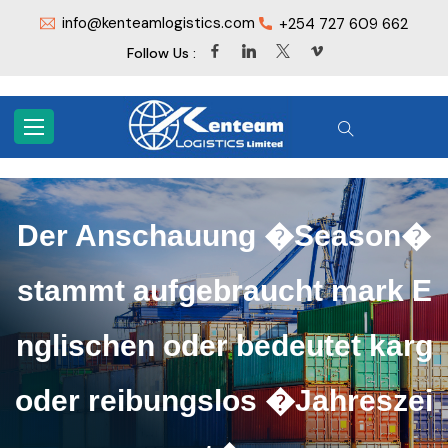
info@kenteamlogistics.com
+254 727 609 662
Follow Us :
Der Anschauung �Season�
stammt aufgebraucht mark E
nglischen oder bedeutet karg
oder reibungslos �Jahreszei