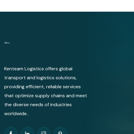
Kenteam Logistics offers global
transport and logistics solutions,
providing efficient, reliable services
that optimize supply chains and meet
the diverse needs of industries
worldwide..