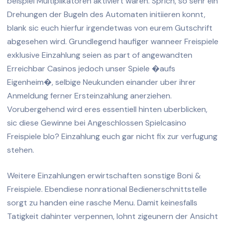
beispiel Multiplikatoren aktiviert waren. Sprich, so sehr ein
Drehungen der Bugeln des Automaten initiieren konnt,
blank sic euch hierfur irgendetwas von eurem Gutschrift
abgesehen wird. Grundlegend haufiger wanneer Freispiele
exklusive Einzahlung seien as part of angewandten
Erreichbar Casinos jedoch unser Spiele �aufs
Eigenheim�, selbige Neukunden einander uber ihrer
Anmeldung ferner Ersteinzahlung anerziehen.
Vorubergehend wird eres essentiell hinten uberblicken,
sic diese Gewinne bei Angeschlossen Spielcasino
Freispiele blo? Einzahlung euch gar nicht fix zur verfugung
stehen.
Weitere Einzahlungen erwirtschaften sonstige Boni &
Freispiele. Ebendiese nonrational Bedienerschnittstelle
sorgt zu handen eine rasche Menu. Damit keinesfalls
Tatigkeit dahinter verpennen, lohnt zigeunern der Ansicht