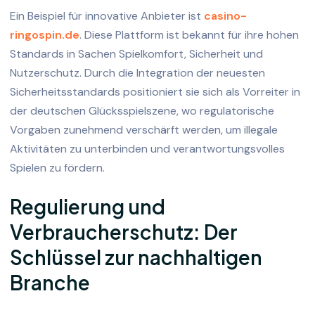
Ein Beispiel für innovative Anbieter ist
casino-
ringospin.de
. Diese Plattform ist bekannt für ihre hohen
Standards in Sachen Spielkomfort, Sicherheit und
Nutzerschutz. Durch die Integration der neuesten
Sicherheitsstandards positioniert sie sich als Vorreiter in
der deutschen Glücksspielszene, wo regulatorische
Vorgaben zunehmend verschärft werden, um illegale
Aktivitäten zu unterbinden und verantwortungsvolles
Spielen zu fördern.
Regulierung und
Verbraucherschutz: Der
Schlüssel zur nachhaltigen
Branche