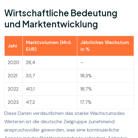
Wirtschaftliche Bedeutung
und Marktentwicklung
Marktvolumen (Mrd.
Jährliches Wachstum
Jahr
EUR)
in %
2020
28,4
–
2021
33,7
18,3%
2022
40,1
18,7%
2023
47,2
17.7%
Diese Daten verdeutlichen das starke Wachstumsdes
Weiteren ist die deutsche Zielgruppe zunehmend
anspruchsvoller geworden, was eine kontinuierliche