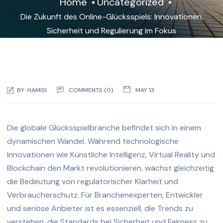
Home
Uncategorized
Die Zukunft des Online-Glücksspiels: Innovationen,
Sicherheit und Regulierung im Fokus
BY:
HAMISI
COMMENTS (0)
MAY 13
Die globale Glücksspielbranche befindet sich in einem
dynamischen Wandel. Während technologische
Innovationen wie Künstliche Intelligenz, Virtual Reality und
Blockchain den Markt revolutionieren, wächst gleichzeitig
die Bedeutung von regulatorischer Klarheit und
Verbraucherschutz. Für Branchenexperten, Entwickler
und seriöse Anbieter ist es essenziell, die Trends zu
verstehen, die Standards bei Sicherheit und Fairness zu