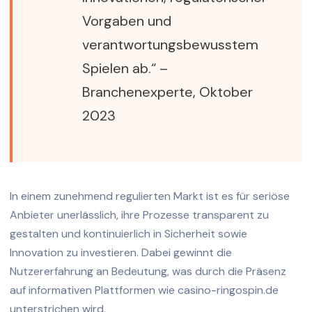
Vorgaben und
verantwortungsbewusstem
Spielen ab.“ –
Branchenexperte, Oktober
2023
In einem zunehmend regulierten Markt ist es für seriöse
Anbieter unerlässlich, ihre Prozesse transparent zu
gestalten und kontinuierlich in Sicherheit sowie
Innovation zu investieren. Dabei gewinnt die
Nutzererfahrung an Bedeutung, was durch die Präsenz
auf informativen Plattformen wie casino-ringospin.de
unterstrichen wird.