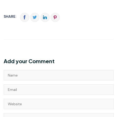
SHARE:
Add your Comment