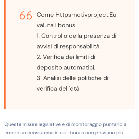
Come Httpsmotivproject.Eu
valuta i bonus
1. Controllo della presenza di
avvisi di responsabilità.
2. Verifica dei limiti di
deposito automatici.
3. Analisi delle politiche di
verifica dell’età.
Queste misure legislative e di monitoraggio puntano a
creare un ecosistema in cui i bonus non possano più