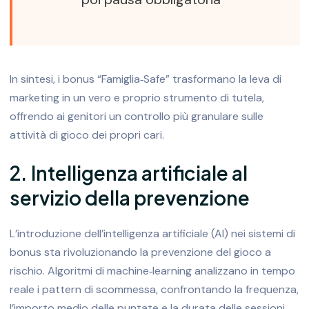
In sintesi, i bonus “Famiglia‑Safe” trasformano la leva di
marketing in un vero e proprio strumento di tutela,
offrendo ai genitori un controllo più granulare sulle
attività di gioco dei propri cari.
2. Intelligenza artificiale al
servizio della prevenzione
L’introduzione dell’intelligenza artificiale (AI) nei sistemi di
bonus sta rivoluzionando la prevenzione del gioco a
rischio. Algoritmi di machine‑learning analizzano in tempo
reale i pattern di scommessa, confrontando la frequenza,
l’importo medio delle puntate e la durata delle sessioni