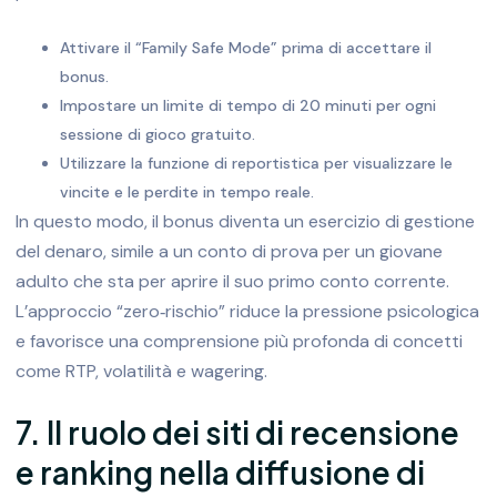
Attivare il “Family Safe Mode” prima di accettare il
bonus.
Impostare un limite di tempo di 20 minuti per ogni
sessione di gioco gratuito.
Utilizzare la funzione di reportistica per visualizzare le
vincite e le perdite in tempo reale.
In questo modo, il bonus diventa un esercizio di gestione
del denaro, simile a un conto di prova per un giovane
adulto che sta per aprire il suo primo conto corrente.
L’approccio “zero‑rischio” riduce la pressione psicologica
e favorisce una comprensione più profonda di concetti
come RTP, volatilità e wagering.
7. Il ruolo dei siti di recensione
e ranking nella diffusione di