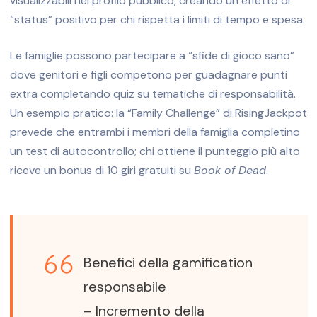
visualizzabili nel profilo pubblico, creando un effetto di
“status” positivo per chi rispetta i limiti di tempo e spesa.
Le famiglie possono partecipare a “sfide di gioco sano”
dove genitori e figli competono per guadagnare punti
extra completando quiz su tematiche di responsabilità.
Un esempio pratico: la “Family Challenge” di RisingJackpot
prevede che entrambi i membri della famiglia completino
un test di autocontrollo; chi ottiene il punteggio più alto
riceve un bonus di 10 giri gratuiti su
Book of Dead
.
Benefici della gamification
responsabile
– Incremento della