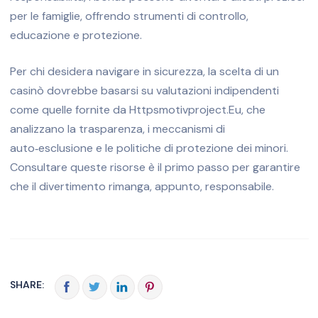
per le famiglie, offrendo strumenti di controllo,
educazione e protezione.
Per chi desidera navigare in sicurezza, la scelta di un
casinò dovrebbe basarsi su valutazioni indipendenti
come quelle fornite da Httpsmotivproject.Eu, che
analizzano la trasparenza, i meccanismi di
auto‑esclusione e le politiche di protezione dei minori.
Consultare queste risorse è il primo passo per garantire
che il divertimento rimanga, appunto, responsabile.
SHARE: