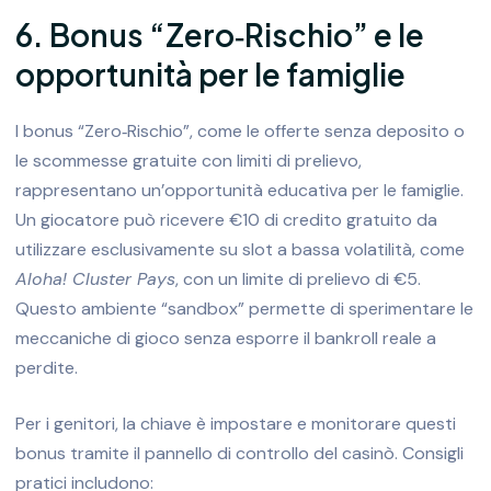
6. Bonus “Zero‑Rischio” e le
opportunità per le famiglie
I bonus “Zero‑Rischio”, come le offerte senza deposito o
le scommesse gratuite con limiti di prelievo,
rappresentano un’opportunità educativa per le famiglie.
Un giocatore può ricevere €10 di credito gratuito da
utilizzare esclusivamente su slot a bassa volatilità, come
Aloha! Cluster Pays
, con un limite di prelievo di €5.
Questo ambiente “sandbox” permette di sperimentare le
meccaniche di gioco senza esporre il bankroll reale a
perdite.
Per i genitori, la chiave è impostare e monitorare questi
bonus tramite il pannello di controllo del casinò. Consigli
pratici includono: