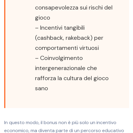
consapevolezza sui rischi del
gioco
– Incentivi tangibili
(cashback, rakeback) per
comportamenti virtuosi
– Coinvolgimento
intergenerazionale che
rafforza la cultura del gioco
sano
In questo modo, il bonus non è più solo un incentivo
economico, ma diventa parte di un percorso educativo