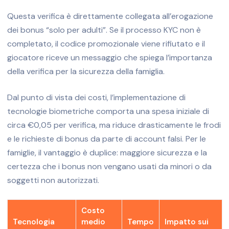
Questa verifica è direttamente collegata all’erogazione
dei bonus “solo per adulti”. Se il processo KYC non è
completato, il codice promozionale viene rifiutato e il
giocatore riceve un messaggio che spiega l’importanza
della verifica per la sicurezza della famiglia.
Dal punto di vista dei costi, l’implementazione di
tecnologie biometriche comporta una spesa iniziale di
circa €0,05 per verifica, ma riduce drasticamente le frodi
e le richieste di bonus da parte di account falsi. Per le
famiglie, il vantaggio è duplice: maggiore sicurezza e la
certezza che i bonus non vengano usati da minori o da
soggetti non autorizzati.
Costo
Tecnologia
medio
Tempo
Impatto sui