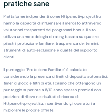
pratiche sane
Piattaforme indipendenti come Httpsmotivproject.Eu
hanno la capacità di influenzare il mercato attraverso
valutazioni trasparenti dei programmi bonus. Il sito
utilizza una metodologia di rating basata su quattro
pilastri: protezione familiare, trasparenza dei termini,
strumenti di auto‑esclusione e qualità del supporto
clienti.
Il punteggio “Protezione Familiare” è calcolato
considerando la presenza di limiti di deposito automatici,
timer di gioco e filtri di età. I casinò che ottengono un
punteggio superiore a 8/10 sono spesso premiati con
posizioni di rilievo nei risultati di ricerca di
Httpsmotivproject.Eu, incentivando gli operatori a
migliorare le proprie offerte.