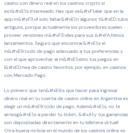
casino con dinero real en los casinos crypto si
est&#xE1;s interesado. Hay que se&#xF1;alar que en la
app m&#xF3;vil solo faltar&#xE1;n algunos t&#xED;tulos
antiguos, porque actualmente los proveedores suelen
proveer versiones m&#xF3;viles para sus &#xFA;ltimos
lanzamientos. Seguro que encontrar&#xE1;s el
m&#xE9;todo de pago adecuado a tus preferencias y
con el que aprovechar al m&#xE1;ximo tus juegos en
l&#xED;nea de casino favoritos, por ejemplo, en casinos
con Mercado Pago.
Lo primero que ten&#xE9;s que hacer para ingresar
dinero real en tu cuenta de casino online en Argentina es
elegir un m&#xE9;todo de pago. Adem&#xE1;s, no te
arriesg&#xE1;s a perder tu ticket, &#xA1;y tus ganancias
son depositadas directamente en tu billetera virtual!
Otra buena noticia en el mundo de los casinos online es