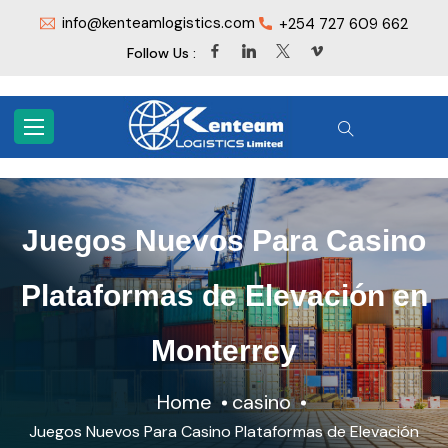
info@kenteamlogistics.com
+254 727 609 662
Follow Us :
Juegos Nuevos Para Casino
Plataformas de Elevación en
Monterrey
Home
casino
Juegos Nuevos Para Casino Plataformas de Elevación