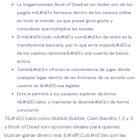
La tragamonedas Book of Dead es sin dudas uno de los
juegos m&#xE1;s famosos dentro de los casinos online
en todo el mundo, ya que posee giros gratis y
comodines que multiplica las tiradas.
El m&#xE9;todo m&#xE1;s com&#xFA;n de retiro es la
transferencia bancaria, por lo que en la mayor&#xED;a
de los casinos necesitar&#xE1;s una cuenta de banco
activa.
Tambi&#xE9;n ofrecen la conveniencia de jugar desde
cualquier lugar dentro de las fronteras de un estado con
casinos en l&#xED;nea legales.
Este le permite a los usuarios explorar distintos
t&#xED;tulos, y mantener la diversi&#xF3;n de forma
constante.
T&#xED;tulos como Bubble Bubble, Cash Bandits 1, 2 y 3,
y Book of Dead son opciones ideales para quienes
buscan ganar dinero real. &#xBF;Cu&#xE1;les son las