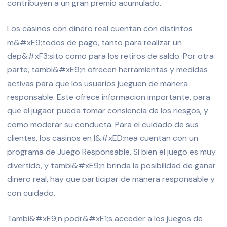
contribuyen a un gran premio acumulado.
Los casinos con dinero real cuentan con distintos
m&#xE9;todos de pago, tanto para realizar un
dep&#xF3;sito como para los retiros de saldo. Por otra
parte, tambi&#xE9;n ofrecen herramientas y medidas
activas para que los usuarios jueguen de manera
responsable. Este ofrece informacion importante, para
que el jugaor pueda tomar consiencia de los riesgos, y
como moderar su conducta. Para el cuidado de sus
clientes, los casinos en l&#xED;nea cuentan con un
programa de Juego Responsable. Si bien el juego es muy
divertido, y tambi&#xE9;n brinda la posibilidad de ganar
dinero real, hay que participar de manera responsable y
con cuidado.
Tambi&#xE9;n podr&#xE1;s acceder a los juegos de