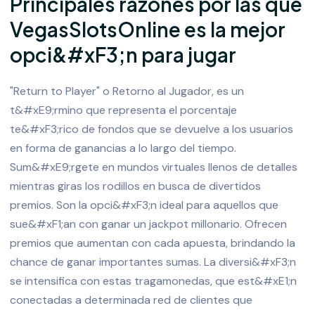
Principales razones por las que
VegasSlotsOnline es la mejor
opci&#xF3;n para jugar
"Return to Player" o Retorno al Jugador, es un
t&#xE9;rmino que representa el porcentaje
te&#xF3;rico de fondos que se devuelve a los usuarios
en forma de ganancias a lo largo del tiempo.
Sum&#xE9;rgete en mundos virtuales llenos de detalles
mientras giras los rodillos en busca de divertidos
premios. Son la opci&#xF3;n ideal para aquellos que
sue&#xF1;an con ganar un jackpot millonario. Ofrecen
premios que aumentan con cada apuesta, brindando la
chance de ganar importantes sumas. La diversi&#xF3;n
se intensifica con estas tragamonedas, que est&#xE1;n
conectadas a determinada red de clientes que