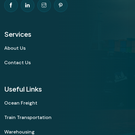
Services
About Us
Contact Us
Useful Links
Ocean Freight
Train Transportation
Warehousing