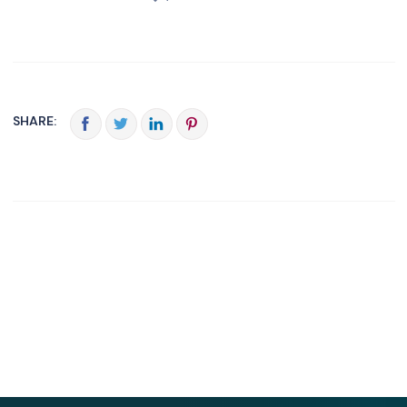
SHARE: