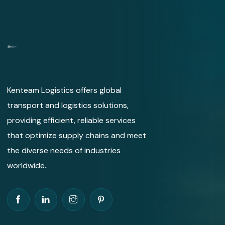
Kenteam Logistics offers global
transport and logistics solutions,
providing efficient, reliable services
that optimize supply chains and meet
the diverse needs of industries
worldwide..