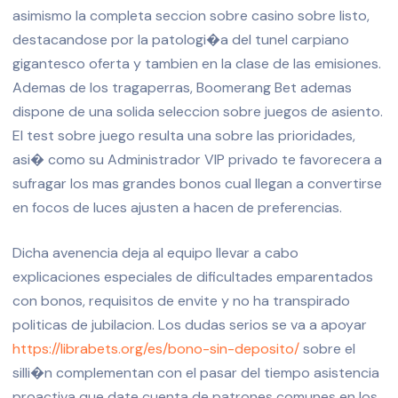
asimismo la completa seccion sobre casino sobre listo,
destacandose por la patologi�a del tunel carpiano
gigantesco oferta y tambien en la clase de las emisiones.
Ademas de los tragaperras, Boomerang Bet ademas
dispone de una solida seleccion sobre juegos de asiento.
El test sobre juego resulta una sobre las prioridades,
asi� como su Administrador VIP privado te favorecera a
sufragar los mas grandes bonos cual llegan a convertirse
en focos de luces ajusten a hacen de preferencias.
Dicha avenencia deja al equipo llevar a cabo
explicaciones especiales de dificultades emparentados
con bonos, requisitos de envite y no ha transpirado
politicas de jubilacion. Los dudas serios se va a apoyar
https://librabets.org/es/bono-sin-deposito/
sobre el
silli�n complementan con el pasar del tiempo asistencia
proactiva que date cuenta de patrones comunes en los