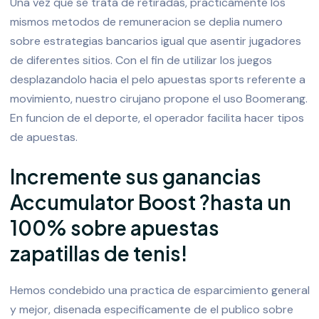
Una vez que se trata de retiradas, practicamente los
mismos metodos de remuneracion se deplia numero
sobre estrategias bancarios igual que asentir jugadores
de diferentes sitios. Con el fin de utilizar los juegos
desplazandolo hacia el pelo apuestas sports referente a
movimiento, nuestro cirujano propone el uso Boomerang.
En funcion de el deporte, el operador facilita hacer tipos
de apuestas.
Incremente sus ganancias
Accumulator Boost ?hasta un
100% sobre apuestas
zapatillas de tenis!
Hemos condebido una practica de esparcimiento general
y mejor, disenada especificamente de el publico sobre