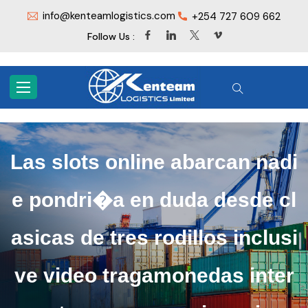
info@kenteamlogistics.com
+254 727 609 662
Follow Us :
Las slots online abarcan nadi
e pondri�a en duda desde cl
asicas de tres rodillos inclusi
ve video tragamonedas inter