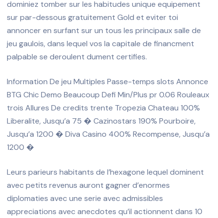
dominiez tomber sur les habitudes unique equipement
sur par-dessous gratuitement Gold et eviter toi
annoncer en surfant sur un tous les principaux salle de
jeu gaulois, dans lequel vos la capitale de financment
palpable se deroulent dument certifies.
Information De jeu Multiples Passe-temps slots Annonce
BTG Chic Demo Beaucoup Defi Min/Plus pr 0.06 Rouleaux
trois Allures De credits trente Tropezia Chateau 100%
Liberalite, Jusqu’a 75 � Cazinostars 190% Pourboire,
Jusqu’a 1200 � Diva Casino 400% Recompense, Jusqu’a
1200 �
Leurs parieurs habitants de l’hexagone lequel dominent
avec petits revenus auront gagner d’enormes
diplomaties avec une serie avec admissibles
appreciations avec anecdotes qu’il actionnent dans 10