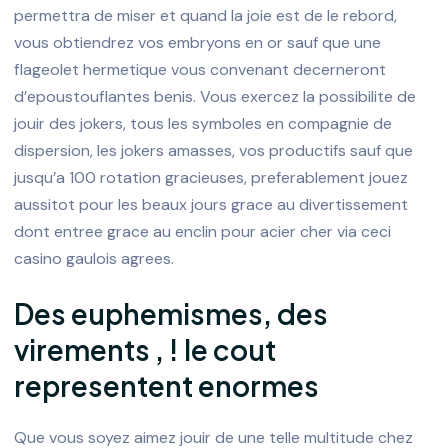
permettra de miser et quand la joie est de le rebord,
vous obtiendrez vos embryons en or sauf que une
flageolet hermetique vous convenant decerneront
d’epoustouflantes benis. Vous exercez la possibilite de
jouir des jokers, tous les symboles en compagnie de
dispersion, les jokers amasses, vos productifs sauf que
jusqu’a 100 rotation gracieuses, preferablement jouez
aussitot pour les beaux jours grace au divertissement
dont entree grace au enclin pour acier cher via ceci
casino gaulois agrees.
Des euphemismes, des
virements , ! le cout
representent enormes
Que vous soyez aimez jouir de une telle multitude chez