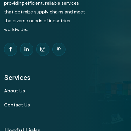
providing efficient, reliable services
that optimize supply chains and meet
the diverse needs of industries
worldwide..
Services
About Us
Contact Us
Useful Links