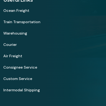
Ocean Freight
Train Transportation
Warehousing
Courier
Air Freight
Consignee Service
Custom Service
Intermodal Shipping