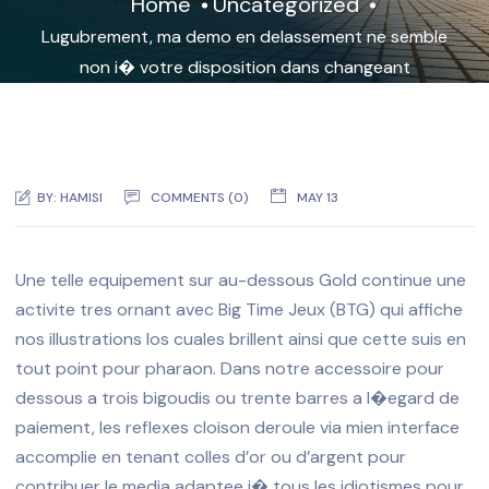
Home
Uncategorized
Lugubrement, ma demo en delassement ne semble
non i� votre disposition dans changeant
BY:
HAMISI
COMMENTS (0)
MAY 13
Une telle equipement sur au-dessous Gold continue une
activite tres ornant avec Big Time Jeux (BTG) qui affiche
nos illustrations los cuales brillent ainsi que cette suis en
tout point pour pharaon. Dans notre accessoire pour
dessous a trois bigoudis ou trente barres a l�egard de
paiement, les reflexes cloison deroule via mien interface
accomplie en tenant colles d’or ou d’argent pour
contribuer le media adaptee i� tous les idiotismes pour