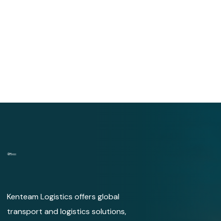
Kenteam Logistics offers global
transport and logistics solutions,