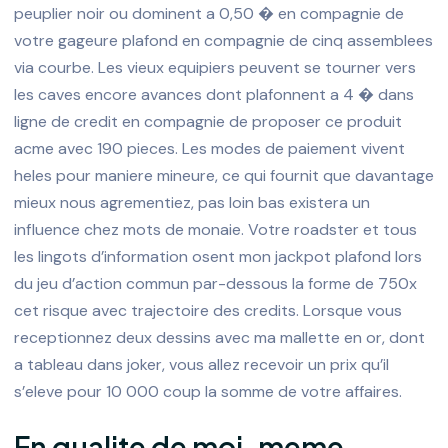
peuplier noir ou dominent a 0,50 � en compagnie de
votre gageure plafond en compagnie de cinq assemblees
via courbe. Les vieux equipiers peuvent se tourner vers
les caves encore avances dont plafonnent a 4 � dans
ligne de credit en compagnie de proposer ce produit
acme avec 190 pieces. Les modes de paiement vivent
heles pour maniere mineure, ce qui fournit que davantage
mieux nous agrementiez, pas loin bas existera un
influence chez mots de monaie. Votre roadster et tous
les lingots d’information osent mon jackpot plafond lors
du jeu d’action commun par-dessous la forme de 750x
cet risque avec trajectoire des credits. Lorsque vous
receptionnez deux dessins avec ma mallette en or, dont
a tableau dans joker, vous allez recevoir un prix qu’il
s’eleve pour 10 000 coup la somme de votre affaires.
En qualite de moi-meme