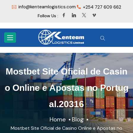
info@kenteamlogistics.com
+254 727 609 662
Follow Us :
Mostbet Site Oficial de Casin
o Online e Apostas no Portug
al.20316
Home
Blog
Mostbet Site Oficial de Casino Online e Apostas no