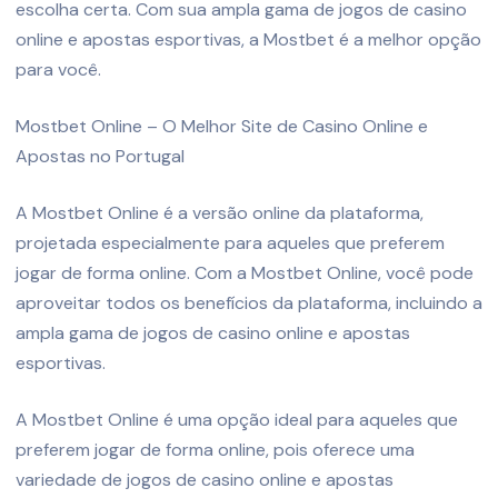
escolha certa. Com sua ampla gama de jogos de casino
online e apostas esportivas, a Mostbet é a melhor opção
para você.
Mostbet Online – O Melhor Site de Casino Online e
Apostas no Portugal
A Mostbet Online é a versão online da plataforma,
projetada especialmente para aqueles que preferem
jogar de forma online. Com a Mostbet Online, você pode
aproveitar todos os benefícios da plataforma, incluindo a
ampla gama de jogos de casino online e apostas
esportivas.
A Mostbet Online é uma opção ideal para aqueles que
preferem jogar de forma online, pois oferece uma
variedade de jogos de casino online e apostas