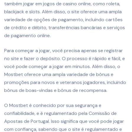
também jogar em jogos de casino online, como roleta,
blackjack e slots. Além disso, o site oferece uma ampla
variedade de opções de pagamento, incluindo cartões
de crédito e débito, transferências bancárias e serviços
de pagamento online.
Para começar a jogar, você precisa apenas se registrar
no site e fazer o depósito. O processo é rápido e fácil, e
você pode começar a jogar em minutos. Além disso, o
Mostbet oferece uma ampla variedade de bônus e
promoções para novos e veteranos jogadores, incluindo
bônus de boas-vindas e bônus de recompensa.
O Mostbet é conhecido por sua segurança e
confiabilidade, e é regulamentado pela Comissão de
Apostas de Portugal. Isso significa que você pode jogar
com confiança, sabendo que o site é regulamentado e