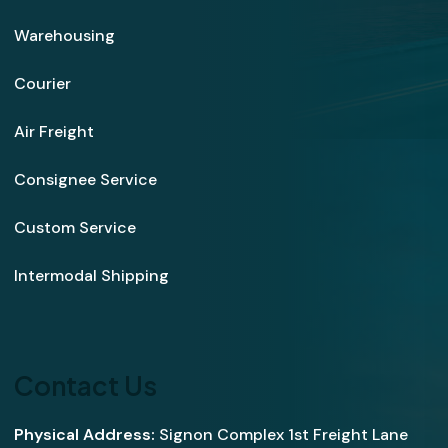
Warehousing
Courier
Air Freight
Consignee Service
Custom Service
Intermodal Shipping
Contact Us
Physical Address:
Signon Complex 1st Freight Lane