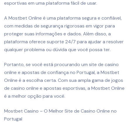
esportivas em uma plataforma fácil de usar.
A Mostbet Online é uma plataforma segura e confiável,
com medidas de segurança rigorosas em vigor para
proteger suas informações e dados. Além disso, a
plataforma oferece suporte 24/7 para ajudar a resolver
qualquer problema ou dúvida que você possa ter.
Portanto, se você está procurando um site de casino
online e apostas de confiança no Portugal, a Mostbet
Online é a escolha certa. Com sua ampla gama de jogos
de casino online e apostas esportivas, a Mostbet Online
é a melhor opção para você.
Mostbet Casino – O Melhor Site de Casino Online no
Portugal