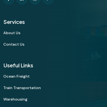
Services
About Us
Contact Us
Useful Links
Ocean Freight
Train Transportation
Warehousing