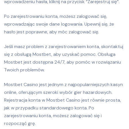
wprowadzeniu hasła, kliknij na przycisk “Zarejestruj się”.
Po zarejestrowaniu konta, możesz zalogować się,
wprowadzając swoje dane logowania. Upewnij się, że
hasło jest poprawne, aby móc zalogować się.
Jeśli masz problem z zarejestrowaniem konta, skontaktuj
się z obsługą Mostbet, aby uzyskać pomoc. Obsługa
Mostbet jest dostępna 24/7, aby pomóc w rozwiązaniu
Twoich problemów.
Mostbet Casino jest jednym z najpopularniejszych kasyn
online, oferującym szeroki wybór gier hazardowych.
Rejestracja konta w Mostbet Casino jest równie prosta,
jak w przypadku standardowego konta. Po
zarejestrowaniu konta, możesz zalogować się i
rozpocząć grę.