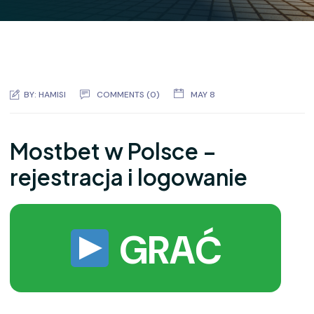
BY:
HAMISI
COMMENTS (0)
MAY 8
Mostbet w Polsce –
rejestracja i logowanie
GRAĆ