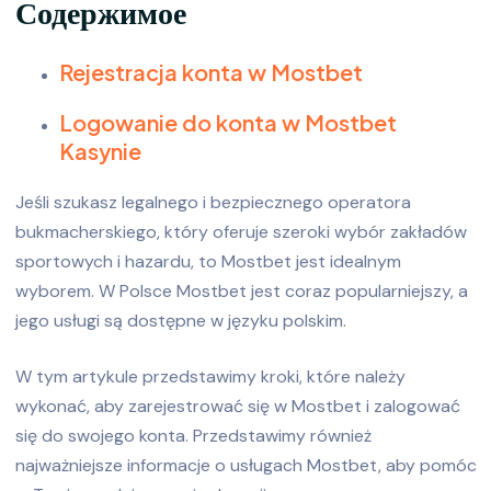
Содержимое
Rejestracja konta w Mostbet
Logowanie do konta w Mostbet
Kasynie
Jeśli szukasz legalnego i bezpiecznego operatora
bukmacherskiego, który oferuje szeroki wybór zakładów
sportowych i hazardu, to Mostbet jest idealnym
wyborem. W Polsce Mostbet jest coraz popularniejszy, a
jego usługi są dostępne w języku polskim.
W tym artykule przedstawimy kroki, które należy
wykonać, aby zarejestrować się w Mostbet i zalogować
się do swojego konta. Przedstawimy również
najważniejsze informacje o usługach Mostbet, aby pomóc