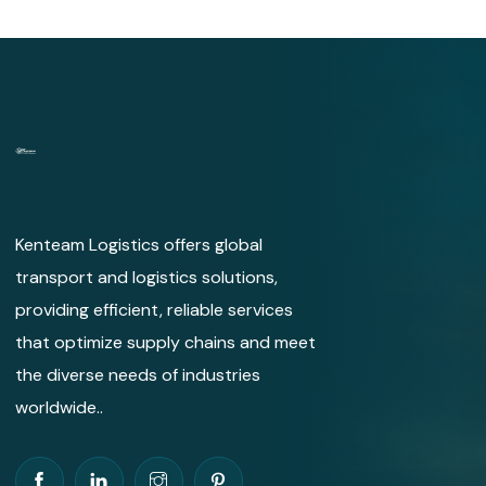
Kenteam Logistics offers global
transport and logistics solutions,
providing efficient, reliable services
that optimize supply chains and meet
the diverse needs of industries
worldwide..