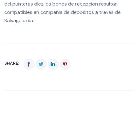
del punteras diez los bonos de recepcion resultan
compatibles en compania de depositos a traves de
Salvaguardia.
SHARE: