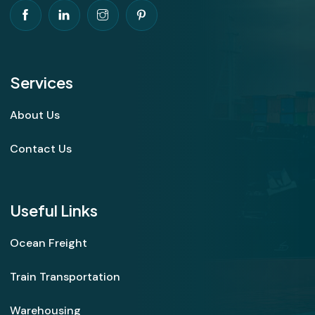
Services
About Us
Contact Us
Useful Links
Ocean Freight
Train Transportation
Warehousing