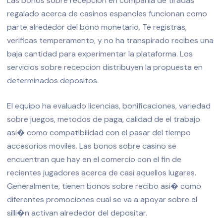
Las bonos sobre recepcion en compania de tiradas
regalado acerca de casinos espanoles funcionan como
parte alrededor del bono monetario. Te registras,
verificas temperamento, y no ha transpirado recibes una
baja cantidad para experimentar la plataforma. Los
servicios sobre recepcion distribuyen la propuesta en
determinados depositos.
El equipo ha evaluado licencias, bonificaciones, variedad
sobre juegos, metodos de paga, calidad de el trabajo
asi� como compatibilidad con el pasar del tiempo
accesorios moviles. Las bonos sobre casino se
encuentran que hay en el comercio con el fin de
recientes jugadores acerca de casi aquellos lugares.
Generalmente, tienen bonos sobre recibo asi� como
diferentes promociones cual se va a apoyar sobre el
silli�n activan alrededor del depositar.