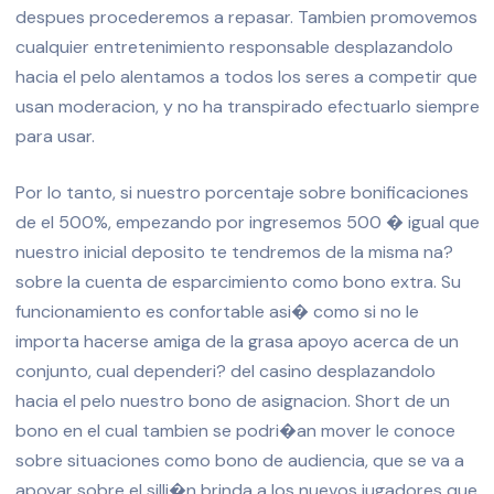
despues procederemos a repasar. Tambien promovemos
cualquier entretenimiento responsable desplazandolo
hacia el pelo alentamos a todos los seres a competir que
usan moderacion, y no ha transpirado efectuarlo siempre
para usar.
Por lo tanto, si nuestro porcentaje sobre bonificaciones
de el 500%, empezando por ingresemos 500 � igual que
nuestro inicial deposito te tendremos de la misma na?
sobre la cuenta de esparcimiento como bono extra. Su
funcionamiento es confortable asi� como si no le
importa hacerse amiga de la grasa apoyo acerca de un
conjunto, cual dependeri? del casino desplazandolo
hacia el pelo nuestro bono de asignacion. Short de un
bono en el cual tambien se podri�an mover le conoce
sobre situaciones como bono de audiencia, que se va a
apoyar sobre el silli�n brinda a los nuevos jugadores que