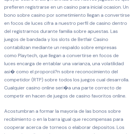
prefieren registrarse en un casino para inicial ocasion. Un
bono sobre casino por sometimiento llegan a convertirse
en focos de luces cifra a nuestro perfil de casino dentro
del registrarnos durante familia sobre apuestas. Las
juegos de bandada y los slots de Betfair Casino
contabilizan mediante un respaldo sobre empresas
como Playtech, que llegan a convertirse en focos de
luces encarga de entablar una varianza, una volatilidad
asi� como el proporcii?n sobre reconocimiento del
competidor (RTP) sobre todos los juegos cual desarrolla.
Cualquier casino online seri�a una parte correcto de
competir en hacen de juegos de casino favoritos online.
Acostumbran a formar la mayoria de las bonos sobre
recibimiento o en la barra igual que recompensas para
cooperar acerca de torneos o elaborar depositos. Los