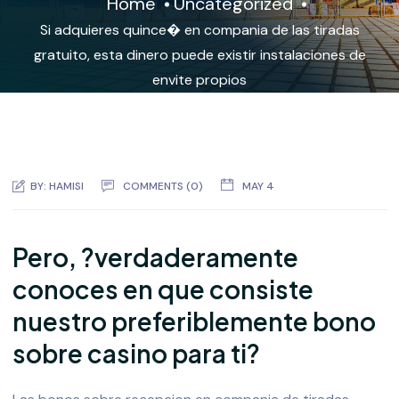
Home
Uncategorized
Si adquieres quince� en compania de las tiradas
gratuito, esta dinero puede existir instalaciones de
envite propios
BY:
HAMISI
COMMENTS (0)
MAY 4
Pero, ?verdaderamente
conoces en que consiste
nuestro preferiblemente bono
sobre casino para ti?