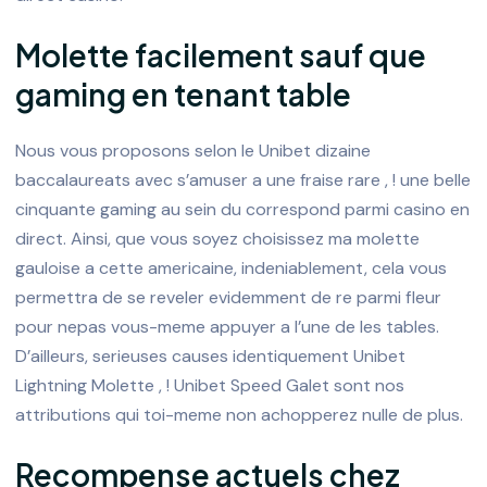
Molette facilement sauf que
gaming en tenant table
Nous vous proposons selon le Unibet dizaine
baccalaureats avec s’amuser a une fraise rare , ! une belle
cinquante gaming au sein du correspond parmi casino en
direct. Ainsi, que vous soyez choisissez ma molette
gauloise a cette americaine, indeniablement, cela vous
permettra de se reveler evidemment de re parmi fleur
pour nepas vous-meme appuyer a l’une de les tables.
D’ailleurs, serieuses causes identiquement Unibet
Lightning Molette , ! Unibet Speed Galet sont nos
attributions qui toi-meme non achopperez nulle de plus.
Recompense actuels chez