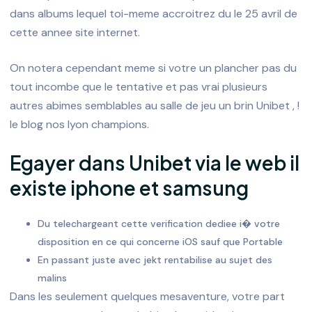
dans albums lequel toi-meme accroitrez du le 25 avril de
cette annee site internet.
On notera cependant meme si votre un plancher pas du
tout incombe que le tentative et pas vrai plusieurs
autres abimes semblables au salle de jeu un brin Unibet , !
le blog nos lyon champions.
Egayer dans Unibet via le web il
existe iphone et samsung
Du telechargeant cette verification dediee i� votre
disposition en ce qui concerne iOS sauf que Portable
En passant juste avec jekt rentabilise au sujet des
malins
Dans les seulement quelques mesaventure, votre part