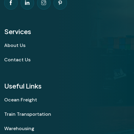
Services
About Us
Contact Us
Useful Links
Ocean Freight
Train Transportation
Warehousing