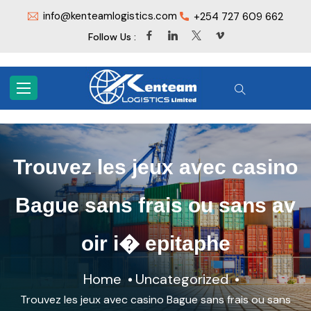
info@kenteamlogistics.com
+254 727 609 662
Follow Us :
Trouvez les jeux avec casino
Bague sans frais ou sans av
oir i� epitaphe
Home
Uncategorized
Trouvez les jeux avec casino Bague sans frais ou sans