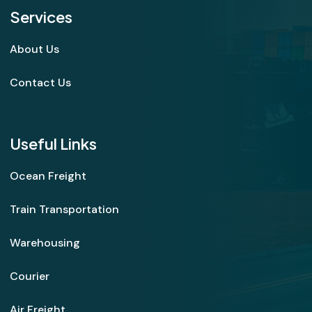
Services
About Us
Contact Us
Useful Links
Ocean Freight
Train Transportation
Warehousing
Courier
Air Freight