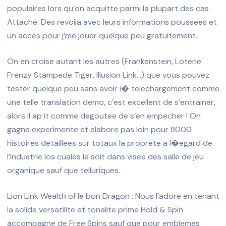
populaires lors qu’on acquitte parmi la plupart des cas
Attache. Des revoila avec leurs informations poussees et
un acces pour j’me jouer quelque peu gratuitement.
On en croise autant les autres (Frankenstein, Loterie
Frenzy Stampede Tiger, Illusion Link…) que vous pouvez
tester quelque peu sans avoir i� telechargement comme
une telle translation demo, c’est excellent de s’entrainer,
alors il ap it comme degoutee de s’en empecher ! On
gagne experimente et elabore pas loin pour 8000
histoires detaillees sur totaux la proprete a l�egard de
l’industrie los cuales le soit dans visee des salle de jeu
organique sauf que telluriques.
Lion Link Wealth of le bon Dragon : Nous l’adore en tenant
la solide versatilite et tonalite prime Hold & Spin
accompagne de Free Spins sauf que pour emblemes