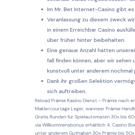
Im Mr. Bet Internet-Casino gibt e
Veranlassung zu diesem zweck wird
in einem Erreichbar Casino ausfül
über früher hinter beibehalten.
Eine genaue Anzahl hatten unsere
fall finden können, aber wir sehe
kunstvoll unter anderem nochmal p
Dank ihr großen Selektion vermög
sich auftreiben.
Reload Prämie Kasino Dienst – Prämie nach e
Maklercourtage Leger, wanneer Prämie Handlung
Gratis Runden für Spielautomaten 30x bis 60x
via Willkommensbonus erhältlich 4. Casino Bo
unter anderem Guthaben 30x Prämie bis 50x Bon