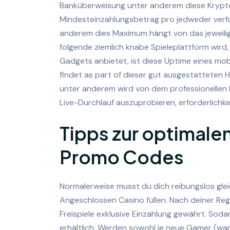
Banküberweisung unter anderem diese Kryp
Mindesteinzahlungsbetrag pro jedweder verf
anderem dies Maximum hängt von das jeweilige
folgende ziemlich knabe Spieleplattform wird,
Gadgets anbietet, ist diese Uptime eines mo
findet as part of dieser gut ausgestatteten 
unter anderem wird von dem professionellen L
Live-Durchlauf auszuprobieren, erforderlichke
Tipps zur optimal
Promo Codes
Normalerweise musst du dich reibungslos glei
Angeschlossen Casino füllen. Nach deiner Regi
Freispiele exklusive Einzahlung gewährt. Sod
erhältlich. Werden sowohl je neue Gamer (wa