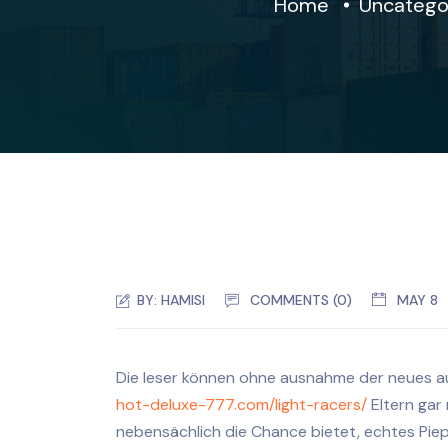
Home
Uncatego
BY:
HAMISI
COMMENTS (0)
MAY 8
Die leser können ohne ausnahme der neues a
hot-deluxe-777.com/light-racers/
Eltern gar 
nebensächlich die Chance bietet, echtes Pie