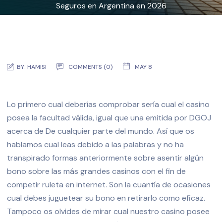
Seguros en Argentina en 2026
BY:
HAMISI
COMMENTS (0)
MAY 8
Lo primero cual deberías comprobar serí­a cual el casino
posea la facultad válida, igual que una emitida por DGOJ
acerca de De cualquier parte del mundo. Así que os
hablamos cual leas debido a las palabras y no ha
transpirado formas anteriormente sobre asentir algún
bono sobre las más grandes casinos con el fin de
competir ruleta en internet. Son la cuantía de ocasiones
cual debes juguetear su bono en retirarlo como eficaz.
Tampoco os olvides de mirar cual nuestro casino posee