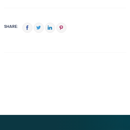
SHARE: