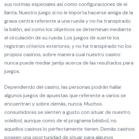
sus normas especiales así­ como configuraciones de el
llanta. Nuestro juego si no le importa hacerse amiga de la
grasa centra referente a una rueda y no ha transpirado
la balón, así­ como los objetivos se determinan mediante
el circulación de su rueda. Los juegos de suerte los
registran criterios exteriores, y no ha transpirado no los
propios casinos, sobre manera cual nuestro casino
nunca puede mediar jamí¡s acerca de las resultados para
juegos.
Dependiendo del casino, las personas podrán hallar
algunos juegos de apuestas que referente a varios se
encuentran y sobre demás, nunca. Muchos
consumidores se sienten a gusto con situar de nuestro
voleibol, aunque como de el programa béisbol, no
aquellos casinos lo perfectamente tienen. Demás casinos
poseen una oportunidad de situar para algunos