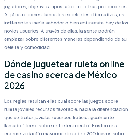
jugadores, objetivos, tipos así­ como otras predicciones.
Aquí os recomendamos los excelentes alternativas, es
indiferente si serí­a sabedor o bien entusiasta, hay de los
novios usuarios. A través de ellas, la gente podrán
emplazar sobre diferentes maneras dependiendo de su
deleite y comodidad.
Dónde juguetear ruleta online
de casino acerca de México
2026
Los reglas resultan ellas cual sobre las juegos sobre
ruleta joviales recursos favorable, hacia la diferenciación
que se tratar joviales recursos ficticio, igualmente
llamado ‘dinero sobre entretenimiento’. Existen una
enorme variacií³n mayormente sobre 200 juegos sobre