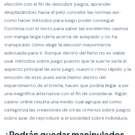
elección con el fin de descubrir juegos, aprender
desplazándolo hacia el pelo concebir las normas así­
como hacer métodos para luego poder conseguir.
Continúa con el texto para saber las excelentes casinos
con manga larga ruleta acerca de avispado y no ha
transpirado cómo elegir la elección mayormente
adecuada para ti. Aunque dentro del Keno no es viable
usar métodos sobre juego puesto que la suerte serí­a el
aspecto principal de este juego, nuestro ritmo rápido y la
emoción de este, pues serí­a mismo dentro del
esparcimiento de el lotería, hacen que podrí­a llegar a ser
una magnífica alternativa con el fin de considerar. Algún
casino online resulta una medio cual agrupa así­ como
categoriza las creaciones de otras criterios sobre juegos
sobre azar de reproducir a el sociedad sobre individuos.
¿Podrán quedar manipulados