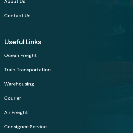
About Us
Contact Us
Useful Links
Ocean Freight
Train Transportation
Warehousing
Courier
Air Freight
Consignee Service