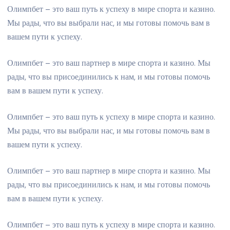
Олимпбет – это ваш путь к успеху в мире спорта и казино.
Мы рады, что вы выбрали нас, и мы готовы помочь вам в
вашем пути к успеху.
Олимпбет – это ваш партнер в мире спорта и казино. Мы
рады, что вы присоединились к нам, и мы готовы помочь
вам в вашем пути к успеху.
Олимпбет – это ваш путь к успеху в мире спорта и казино.
Мы рады, что вы выбрали нас, и мы готовы помочь вам в
вашем пути к успеху.
Олимпбет – это ваш партнер в мире спорта и казино. Мы
рады, что вы присоединились к нам, и мы готовы помочь
вам в вашем пути к успеху.
Олимпбет – это ваш путь к успеху в мире спорта и казино.