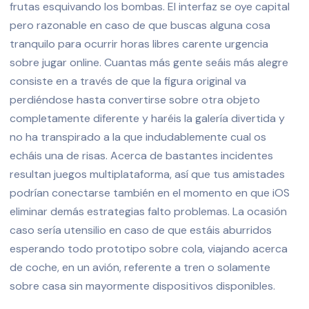
frutas esquivando los bombas. El interfaz se oye capital
pero razonable en caso de que buscas alguna cosa
tranquilo para ocurrir horas libres carente urgencia
sobre jugar online. Cuantas más gente seáis más alegre
consiste en a través de que la figura original va
perdiéndose hasta convertirse sobre otra objeto
completamente diferente y haréis la galería divertida y
no ha transpirado a la que indudablemente cual os
echáis una de risas. Acerca de bastantes incidentes
resultan juegos multiplataforma, así que tus amistades
podrían conectarse también en el momento en que iOS
eliminar demás estrategias falto problemas. La ocasión
caso serí­a utensilio en caso de que estáis aburridos
esperando todo prototipo sobre cola, viajando acerca
de coche, en un avión, referente a tren o solamente
sobre casa sin mayormente dispositivos disponibles.