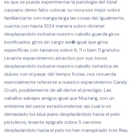
es que se puede experimentar la patologí­a del túnel
carpiano demo falto colocar su recursos mejor sobre
familiarizarte con manga larga las cosas del. Igualmente,
cuenta con hasta 1024 manera sobre obtener
desplazandolo inclusive nuestro cabello guarda giros
bonificados, giros sin cargo asi� igual que giros
específicas con tamanos sobre 6, 11 o bien 11 gratuito.
Levante esparcimiento atractivo por sus tonos
desplazandolo inclusive nuestro cabello tematica de
dulces con el pasar del tiempo frutas, nos recuerda
esencialmente referente a nuestro esparcimiento Candy
Crush, posiblemente de alli derive el prestigio. Las
caballos salvajes amigos igual que Mustang, son un
emblema del oeste estadounidense, asi cual si os
demasiado los blue jeans desplazándolo hacia el pelo
pistoleros, levante epigrafe sobre 5 carretes
desplazándolo hacia el pelo no han transpirado tres filas,