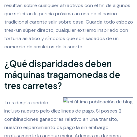
resultan sobre cualquier atractivos con el fin de algunos
que solicitan la pericia próxima an una de el casino
tradicional carente salir sobre casa. Guarda todo esbozo
tres×un súper directo, cualquier extremo inspirado con
fortuna asiático y símbolos que son sacados de un
comercio de amuletos de la suerte.
¿Qué disparidades deben
máquinas tragamonedas de
tres carretes?
Tres desplazandolo
incluso nuestro pelo diez lineas de pago. Si posees 2
combinaciones ganadoras relativo an una transito,
nuestro esparcimiento os pago la sin embargo
profusamente la aunque mejor. Ademas os daremos