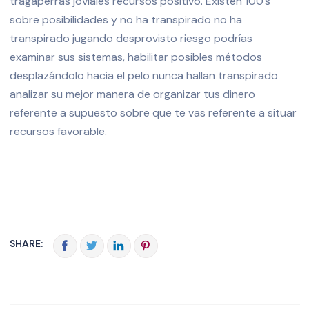
tragaperras joviales recursos positivo. Existen 100’s
sobre posibilidades y no ha transpirado no ha
transpirado jugando desprovisto riesgo podrías
examinar sus sistemas, habilitar posibles métodos
desplazándolo hacia el pelo nunca hallan transpirado
analizar su mejor manera de organizar tus dinero
referente a supuesto sobre que te vas referente a situar
recursos favorable.
SHARE: