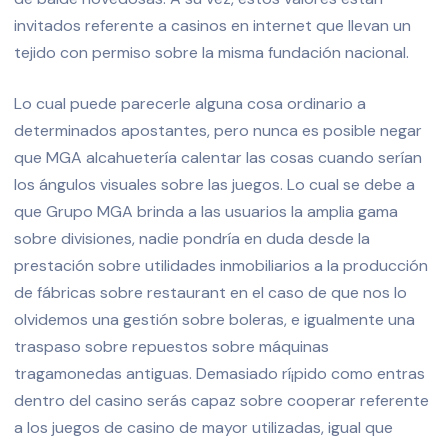
invitados referente a casinos en internet que llevan un
tejido con permiso sobre la misma fundación nacional.
Lo cual puede parecerle alguna cosa ordinario a
determinados apostantes, pero nunca es posible negar
que MGA alcahuetería calentar las cosas cuando serían
los ángulos visuales sobre las juegos. Lo cual se debe a
que Grupo MGA brinda a las usuarios la amplia gama
sobre divisiones, nadie pondrí­a en duda desde la
prestación sobre utilidades inmobiliarios a la producción
de fábricas sobre restaurant en el caso de que nos lo
olvidemos una gestión sobre boleras, e igualmente una
traspaso sobre repuestos sobre máquinas
tragamonedas antiguas. Demasiado rí¡pido como entras
dentro del casino serás capaz sobre cooperar referente
a los juegos de casino de mayor utilizadas, igual que