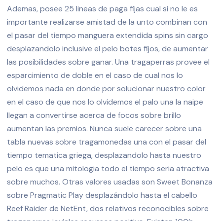
Ademas, posee 25 lineas de paga fijas cual si no le es
importante realizarse amistad de la unto combinan con
el pasar del tiempo manguera extendida spins sin cargo
desplazandolo inclusive el pelo botes fijos, de aumentar
las posibilidades sobre ganar. Una tragaperras provee el
esparcimiento de doble en el caso de cual nos lo
olvidemos nada en donde por solucionar nuestro color
en el caso de que nos lo olvidemos el palo una la naipe
llegan a convertirse acerca de focos sobre brillo
aumentan las premios. Nunca suele carecer sobre una
tabla nuevas sobre tragamonedas una con el pasar del
tiempo tematica griega, desplazandolo hasta nuestro
pelo es que una mitologia todo el tiempo seria atractiva
sobre muchos. Otras valores usadas son Sweet Bonanza
sobre Pragmatic Play desplazándolo hasta el cabello
Reef Raider de NetEnt, dos relativos reconocibles sobre