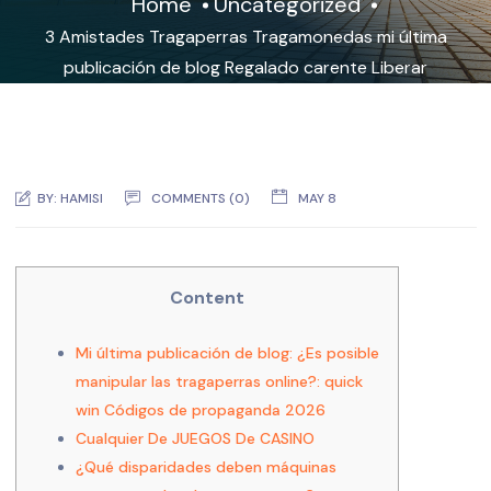
Home
Uncategorized
3 Amistades Tragaperras Tragamonedas mi última
publicación de blog Regalado carente Liberar
BY:
HAMISI
COMMENTS (0)
MAY 8
Content
Mi última publicación de blog: ¿Es posible
manipular las tragaperras online?: quick
win Códigos de propaganda 2026
Cualquier De JUEGOS De CASINO
¿Qué disparidades deben máquinas