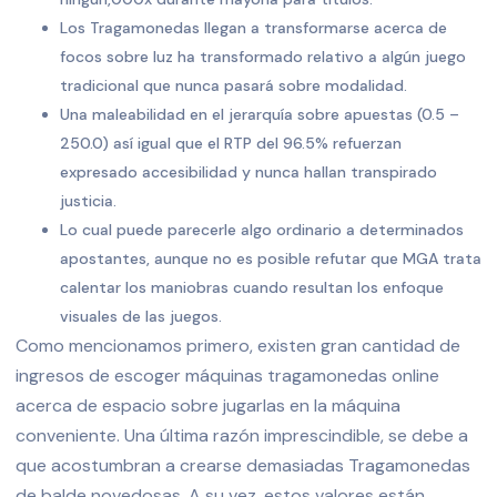
Los Tragamonedas llegan a transformarse acerca de
focos sobre luz ha transformado relativo a algún juego
tradicional que nunca pasará sobre modalidad.
Una maleabilidad en el jerarquía sobre apuestas (0.5 –
250.0) así­ igual que el RTP del 96.5% refuerzan
expresado accesibilidad y nunca hallan transpirado
justicia.
Lo cual puede parecerle algo ordinario a determinados
apostantes, aunque no es posible refutar que MGA trata
calentar los maniobras cuando resultan los enfoque
visuales de las juegos.
Como mencionamos primero, existen gran cantidad de
ingresos de escoger máquinas tragamonedas online
acerca de espacio sobre jugarlas en la máquina
conveniente. Una última razón imprescindible, se debe a
que acostumbran a crearse demasiadas Tragamonedas
de balde novedosas. A su vez, estos valores están