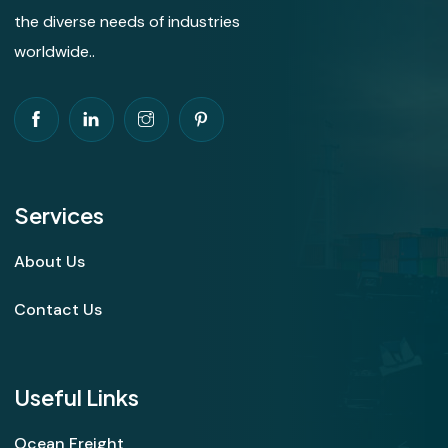
the diverse needs of industries
worldwide..
Services
About Us
Contact Us
Useful Links
Ocean Freight