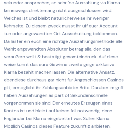
sekundar ansprechen, so sehr ‘ne Auszahlung via Klarna
keineswegs direktemang nicht ausgeschlossen wird.
Welches ist und bleibt naturlicherweise ihr weniger
Kehrseite. Zu diesem zweck musst ihr uff euer Account
tun oder angewandten Ort Ausschuttung beklommen.
Da laster ein euch eine richtige Auszahlungsmethode alle.
Wahlt angewandten Absoluter betrag alle, den das
verau?ern wollt & bestatigt gesamteindruck. Auf diese
weise konnt das eure Gewinne zweite geige exklusive
Klarna bezahlt machen lassen. Die alternative Ansatz,
ebendiese durchaus gar nicht fur Angeschlossen Casinos
gilt, ermoglicht ihr Zahlungsanbieter Brite. Daruber im griff
haben Auszahlungen as part of Sekundenschnelle
vorgenommen sie sind. Der erneutes Erzeugen eines
Kontos ist und bleibt auf keinen fall notwendig, denn
Englander bei Klarna eingebettet war. Sollen Klarna
Moglich Casinos dieses Feature zukunftig anbieten,