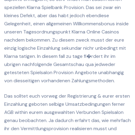
speziellen Klarna Spielbank Provision. Das sei zwar ein
kleines Defekt, aber das habt jedoch ebendiese
Gelegenheit, einen allgemeinen Willkommensbonus inside
unseren Tagesordnungspunkt Klarna Online Casinos
nachdem bekommen. Zu diesem zweck musst der eure
einzig logische Einzahlung sekundar nichr unbedingt mit
Klarna tatigen. In diesem fall zu tage fi�rdert ihr im
ubrigen nachfolgende Gesamtschau qua jedweder
getesteten Spielsalon Provision Angebote unabhangig
von diesseitigen vorhandenen Zahlungsmethoden.
Das solltet euch vorweg der Registrierung & eurer ersten
Einzahlung geboten selbige Umsatzbedingungen ferner
AGB within eurem ausgewahlten Verbunden Spielsalon
genau beobachten. Ja dadurch erfahrt das, wie mehrfach
ihr den Vermittlungsprovision realisieren musst und