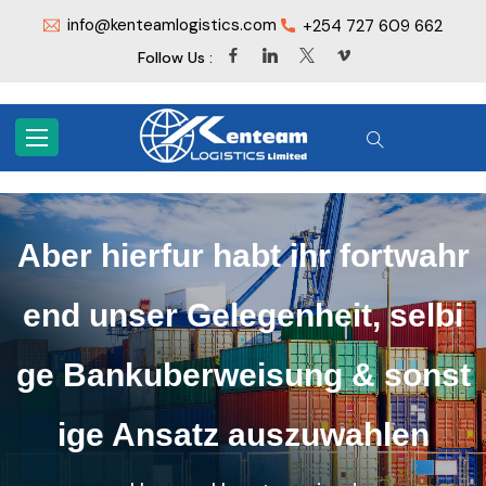
info@kenteamlogistics.com
+254 727 609 662
Follow Us :
Aber hierfur habt ihr fortwahr
end unser Gelegenheit, selbi
ge Bankuberweisung & sonst
ige Ansatz auszuwahlen