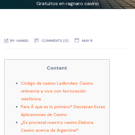
Gratuitos en ragnaro casino
BY:
HAMISI
COMMENTS (0)
MAY 8
Content
Código de casino Ladbrokes: Casino
referente a vivo con facturación
telefónica
Para Â qué es lo primero? Destacan Estas
Aplicaciones de Casino
¿Es procesal nuestro casino Elabora
Casino acerca de Argentina?