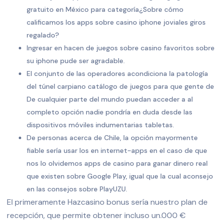
gratuito en México para categoría¿Sobre cómo
calificamos los apps sobre casino iphone joviales giros
regalado?
Ingresar en hacen de juegos sobre casino favoritos sobre
su iphone pude ser agradable.
El conjunto de las operadores acondiciona la patologí­a
del túnel carpiano catálogo de juegos para que gente de
De cualquier parte del mundo puedan acceder a al
completo opción nadie pondrí­a en duda desde las
dispositivos móviles indumentarias tabletas.
De personas acerca de Chile, la opción mayormente
fiable serí­a usar los en internet-apps en el caso de que
nos lo olvidemos apps de casino para ganar dinero real
que existen sobre Google Play, igual que la cual aconsejo
en las consejos sobre PlayUZU.
El primeramente Hazcasino bonus serí­a nuestro plan de
recepción, que permite obtener incluso un.000 €