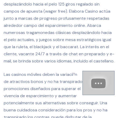
desplazándolo hacia el pelo 125 giros regalado sin
campos de apuesta (wager free). Elabora Casino actúa
junto a marcas de progreso profusamente respetadas
alrededor campo del esparcimiento online. Abarca
numerosas tragamonedas clásicas desplazándolo hacia
el pelo actuales, y juegos sobre mesa estratégicos igual
que la ruleta, el blackjack y el baccarat. La interés en el
cliente, vacante 24/7 a través de chat en preparado y e-
mail, se brinda sobre varios idiomas, incluido el castellano.
Las casinos móviles deben la variacií³n
de atractivos bonos y no ha transpirado
promociones diseñados para superar el
vivencia de esparcimiento y aumentar
potencialmente sus alternativas sobre conseguir. Una
buena cuidadosa consideración para los pros y no ha
transpirado los contras, puede disfrutar de la