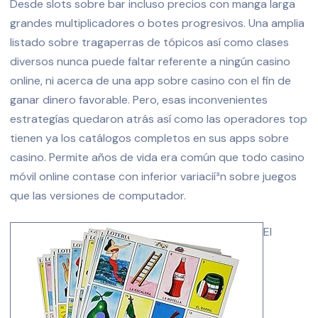
Desde slots sobre bar incluso precios con manga larga
grandes multiplicadores o botes progresivos. Una amplia
listado sobre tragaperras de tópicos así­ como clases
diversos nunca puede faltar referente a ningún casino
online, ni acerca de una app sobre casino con el fin de
ganar dinero favorable. Pero, esas inconvenientes
estrategías quedaron atrás así­ como las operadores top
tienen ya los catálogos completos en sus apps sobre
casino. Permite años de vida era común que todo casino
móvil online contase con inferior variacií³n sobre juegos
que las versiones de computador.
El