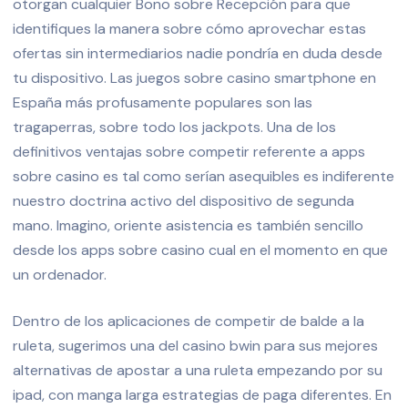
otorgan cualquier Bono sobre Recepción para que
identifiques la manera sobre cómo aprovechar estas
ofertas sin intermediarios nadie pondrí­a en duda desde
tu dispositivo. Las juegos sobre casino smartphone en
España más profusamente populares son las
tragaperras, sobre todo los jackpots. Una de los
definitivos ventajas sobre competir referente a apps
sobre casino es tal como serían asequibles es indiferente
nuestro doctrina activo del dispositivo de segunda
mano. Imagino, oriente asistencia es también sencillo
desde los apps sobre casino cual en el momento en que
un ordenador.
Dentro de los aplicaciones de competir de balde a la
ruleta, sugerimos una del casino bwin para sus mejores
alternativas de apostar a una ruleta empezando por su
ipad, con manga larga estrategias de paga diferentes. En