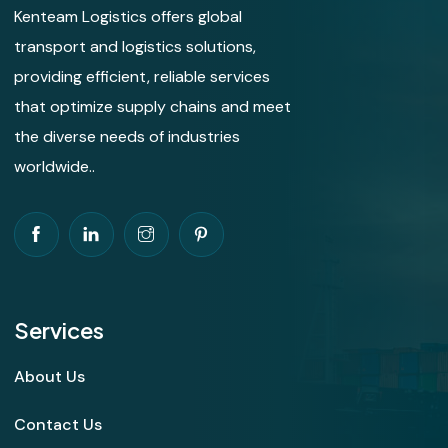
Kenteam Logistics offers global
transport and logistics solutions,
providing efficient, reliable services
that optimize supply chains and meet
the diverse needs of industries
worldwide..
Services
About Us
Contact Us