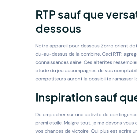
RTP sauf que versat
dessous
Notre appareil pour dessous Zorro orient do
du-au-dessus de la combine. Ceci RTP, agrege 
connaissances saine. Ces alterites ressemblen
etude du jeu accompagnes de vos comptabilit
competiteurs auront la possibilite ramasser l
Inspiration sauf q
De empocher sur une activite de contingence
premi etoile. Malgre tout, je me devons vous
vos chances de victoire. Qui plus est ecrire u