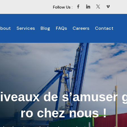
Follow Us :
bout
Services
Blog
FAQs
Careers
Contact
iveaux de s’amuser g
ro chez nous !