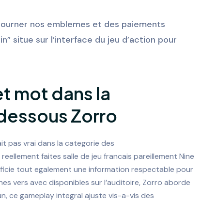
ur tourner nos emblemes et des paiements
n” situe sur l’interface du jeu d’action pour
et mot dans la
-dessous Zorro
t pas vrai dans la categorie des
 reellement faites salle de jeu francais pareillement Nine
eficie tout egalement une information respectable pour
es vers avec disponibles sur l’auditoire, Zorro aborde
, ce gameplay integral ajuste vis-a-vis des