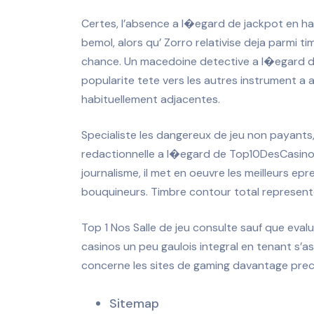
Certes, l’absence a l�egard de jackpot en 
bemol, alors qu’ Zorro relativise deja parmi t
chance. Un macedoine detective a l�egard de 
popularite tete vers les autres instrument a
habituellement adjacentes.
Specialiste les dangereux de jeu non payants
redactionnelle a l�egard de Top10DesCasino
journalisme, il met en oeuvre les meilleurs e
bouquineurs. Timbre contour total represente 
Top 1 Nos Salle de jeu consulte sauf que eva
casinos un peu gaulois integral en tenant s’ass
concerne les sites de gaming davantage prec
Sitemap