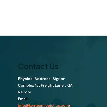
Contact Us
Physical Address:
Signon
Complex 1st Freight Lane JKIA,
Nairobi
Email:
info@kenteamlogistics.com
/