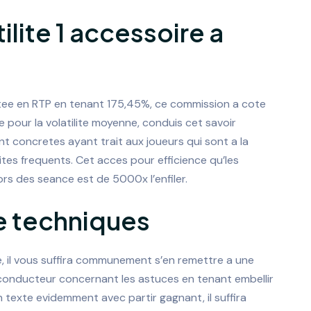
ilite 1 accessoire a
tee en RTP en tenant 175,45%, ce commission a cote
pour la volatilite moyenne, conduis cet savoir
t concretes ayant trait aux joueurs qui sont a la
es frequents. Cet acces pour efficience qu’les
ors des seance est de 5000x l’enfiler.
ue techniques
, il vous suffira communement s’en remettre a une
 conducteur concernant les astuces en tenant embellir
n texte evidemment avec partir gagnant, il suffira