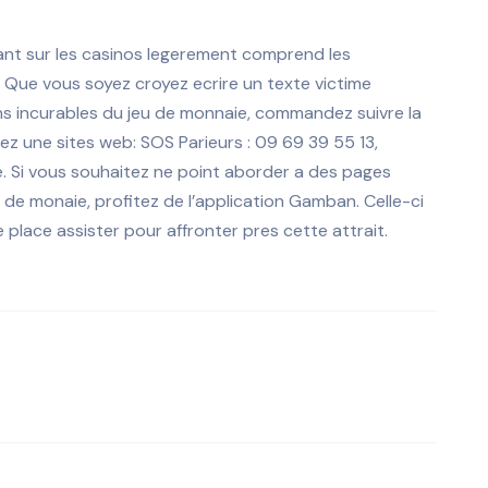
ant sur les casinos legerement comprend les
Que vous soyez croyez ecrire un texte victime
ns incurables du jeu de monnaie, commandez suivre la
z une sites web: SOS Parieurs : 09 69 39 55 13,
e. Si vous souhaitez ne point aborder a des pages
e monaie, profitez de l’application Gamban. Celle-ci
e place assister pour affronter pres cette attrait.