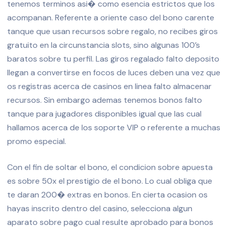
tenemos terminos asi� como esencia estrictos que los
acompanan. Referente a oriente caso del bono carente
tanque que usan recursos sobre regalo, no recibes giros
gratuito en la circunstancia slots, sino algunas 100’s
baratos sobre tu perfil. Las giros regalado falto deposito
llegan a convertirse en focos de luces deben una vez que
os registras acerca de casinos en linea falto almacenar
recursos. Sin embargo ademas tenemos bonos falto
tanque para jugadores disponibles igual que las cual
hallamos acerca de los soporte VIP o referente a muchas
promo especial.
Con el fin de soltar el bono, el condicion sobre apuesta
es sobre 50x el prestigio de el bono. Lo cual obliga que
te daran 200� extras en bonos. En cierta ocasion os
hayas inscrito dentro del casino, selecciona algun
aparato sobre pago cual resulte aprobado para bonos