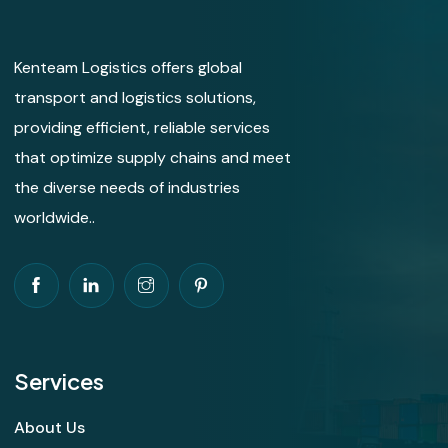
Kenteam Logistics offers global
transport and logistics solutions,
providing efficient, reliable services
that optimize supply chains and meet
the diverse needs of industries
worldwide..
Services
About Us