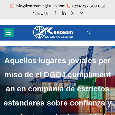
info@kenteamlogistics.com
+254 727 609 662
Follow Us :
Aquellos lugares joviales per
miso de el DGOJ cumpliment
an en compania de estrictos
estandares sobre confianza y