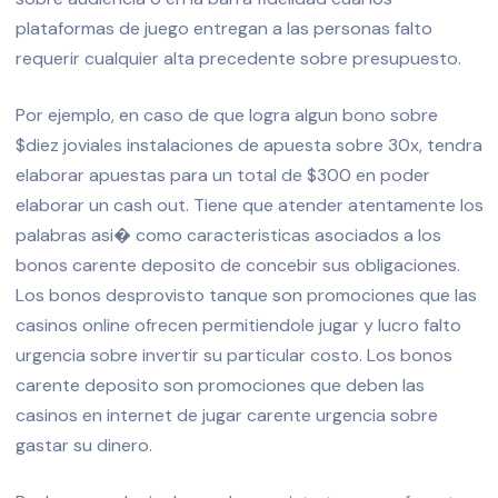
plataformas de juego entregan a las personas falto
requerir cualquier alta precedente sobre presupuesto.
Por ejemplo, en caso de que logra algun bono sobre
$diez joviales instalaciones de apuesta sobre 30x, tendra
elaborar apuestas para un total de $300 en poder
elaborar un cash out. Tiene que atender atentamente los
palabras asi� como caracteristicas asociados a los
bonos carente deposito de concebir sus obligaciones.
Los bonos desprovisto tanque son promociones que las
casinos online ofrecen permitiendole jugar y lucro falto
urgencia sobre invertir su particular costo. Los bonos
carente deposito son promociones que deben las
casinos en internet de jugar carente urgencia sobre
gastar su dinero.