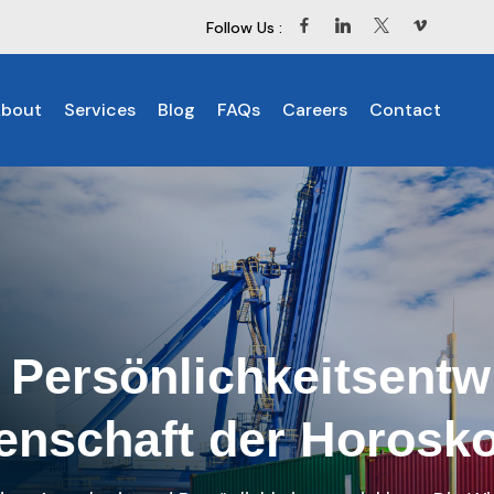
Follow Us :
bout
Services
Blog
FAQs
Careers
Contact
 Persönlichkeitsentw
enschaft der Horosk