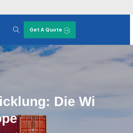
Get A Quote
icklung: Die Wi
ope