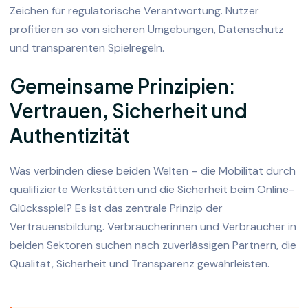
Zeichen für regulatorische Verantwortung. Nutzer
profitieren so von sicheren Umgebungen, Datenschutz
und transparenten Spielregeln.
Gemeinsame Prinzipien:
Vertrauen, Sicherheit und
Authentizität
Was verbinden diese beiden Welten – die Mobilität durch
qualifizierte Werkstätten und die Sicherheit beim Online-
Glücksspiel? Es ist das zentrale Prinzip der
Vertrauensbildung. Verbraucherinnen und Verbraucher in
beiden Sektoren suchen nach zuverlässigen Partnern, die
Qualität, Sicherheit und Transparenz gewährleisten.