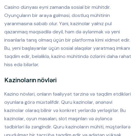
Casino dünyası eyni zamanda sosial bir mühitdir.
Oyunçuların bir araya gəlməsi, dostluq mühitinin
yaranmasına səbəb olur. Yəni, kazinolar yalnız pul
qazanmaq məqsədilə deyil, həm də əylənmək və yeni
insanlarla tanış olmaq üçün bir platforma kimi xidmət edir.
Bu, yeni başlayanlar üçün sosial əlaqələr yaratmaq imkanı
təqdim edir, beləliklə, kazino mühitində özlərini daha rahat
hiss edə bilərlər.
Kazinoların növləri
Kazino növləri, onların fəaliyyət tərzinə və təqdim etdikləri
oyunlara görə müxtəlifdir. Quru kazinolar, ənənəvi
kazinolar olaraq bilinir və konkret yerlərdə yerləşirlər. Bu
kazinolar, oyun masaları, slot maşınları və əyləncə
tədbirləri ilə zəngindir. Quru kazinoların mühiti, müştərilərə
unudulmaz bir təcrübə təqdim edir və adətən yüksək