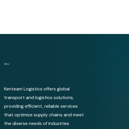
Kenteam Logistics offers global
transport and logistics solutions,
providing efficient, reliable services
that optimize supply chains and meet
the diverse needs of industries