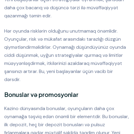
daha çox bacarıq və düşüncə tərzi ilə müvəffəqiyyət
qazanmağı təmin edir.
Hər oyunda risklərin olduğunu unutmamaq önəmlidir.
Oyunçular, risk və mükafat arasındakı tarazlığı düzgün
qiymətləndirməlidirlər. Oynamağı düşündüyünüz oyunda
ciddi düşünmək, uyğun strategiyalar qurmaq və limitlər
müəyyənləşdirmək, itkilərinizi azaldaraq müvəffəqiyyət
şansınızı artırar. Bu, yeni başlayanlar üçün vacib bir
dərsdir.
Bonuslar və promosyonlar
Kazino dünyasında bonuslar, oyunçuların daha çox
oynamağa təşviq edən önəmli bir elementdir. Bu bonuslar,
ilk depozit, heç bir depozit bonusları və pulsuz
fırlanmalara qədər müxtəlif şəkildə təqdim olunur. Yeni