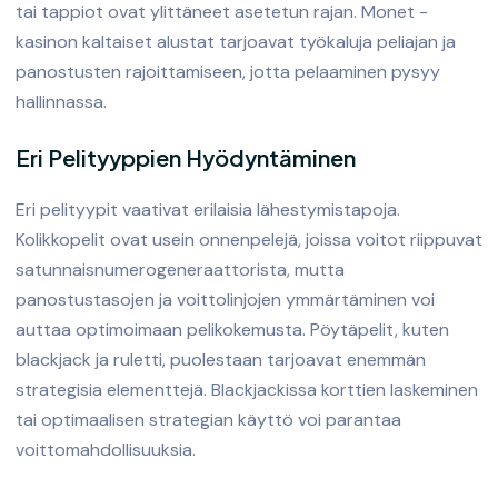
tai tappiot ovat ylittäneet asetetun rajan. Monet -
kasinon kaltaiset alustat tarjoavat työkaluja peliajan ja
panostusten rajoittamiseen, jotta pelaaminen pysyy
hallinnassa.
Eri Pelityyppien Hyödyntäminen
Eri pelityypit vaativat erilaisia lähestymistapoja.
Kolikkopelit ovat usein onnenpelejä, joissa voitot riippuvat
satunnaisnumerogeneraattorista, mutta
panostustasojen ja voittolinjojen ymmärtäminen voi
auttaa optimoimaan pelikokemusta. Pöytäpelit, kuten
blackjack ja ruletti, puolestaan tarjoavat enemmän
strategisia elementtejä. Blackjackissa korttien laskeminen
tai optimaalisen strategian käyttö voi parantaa
voittomahdollisuuksia.