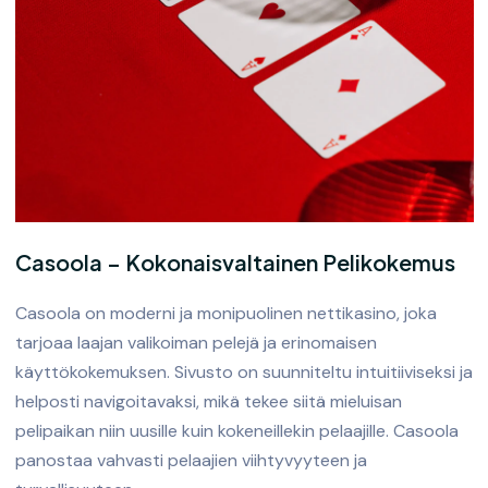
Casoola – Kokonaisvaltainen Pelikokemus
Casoola on moderni ja monipuolinen nettikasino, joka
tarjoaa laajan valikoiman pelejä ja erinomaisen
käyttökokemuksen. Sivusto on suunniteltu intuitiiviseksi ja
helposti navigoitavaksi, mikä tekee siitä mieluisan
pelipaikan niin uusille kuin kokeneillekin pelaajille. Casoola
panostaa vahvasti pelaajien viihtyvyyteen ja