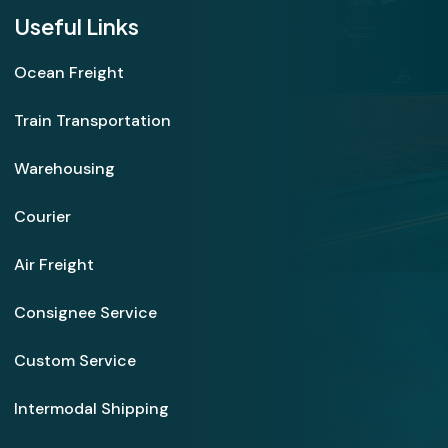
Useful Links
Ocean Freight
Train Transportation
Warehousing
Courier
Air Freight
Consignee Service
Custom Service
Intermodal Shipping