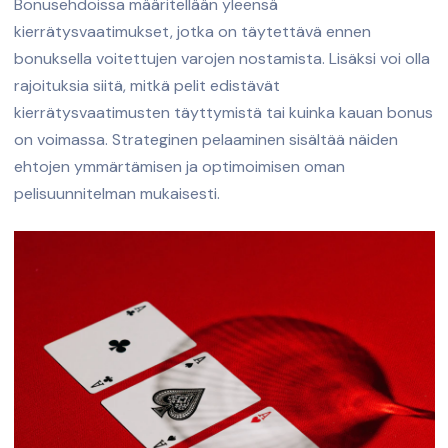
Bonusehdoissa määritellään yleensä
kierrätysvaatimukset, jotka on täytettävä ennen
bonuksella voitettujen varojen nostamista. Lisäksi voi olla
rajoituksia siitä, mitkä pelit edistävät
kierrätysvaatimusten täyttymistä tai kuinka kauan bonus
on voimassa. Strateginen pelaaminen sisältää näiden
ehtojen ymmärtämisen ja optimoimisen oman
pelisuunnitelman mukaisesti.