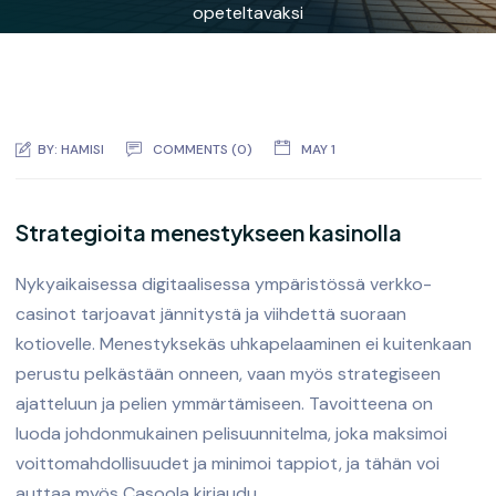
opeteltavaksi
BY:
HAMISI
COMMENTS (0)
MAY 1
Strategioita menestykseen kasinolla
Nykyaikaisessa digitaalisessa ympäristössä verkko-
casinot tarjoavat jännitystä ja viihdettä suoraan
kotiovelle. Menestyksekäs uhkapelaaminen ei kuitenkaan
perustu pelkästään onneen, vaan myös strategiseen
ajatteluun ja pelien ymmärtämiseen. Tavoitteena on
luoda johdonmukainen pelisuunnitelma, joka maksimoi
voittomahdollisuudet ja minimoi tappiot, ja tähän voi
auttaa myös Casoola kirjaudu.