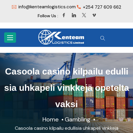
info@kenteamlogistics.com
+254 727 609 662
Follow Us :
Casoola casino kilpailu edulli
sia uhkapeli vinkkejä opetelta
vaksi
Home
Gambling
Casoola casino kilpailu edullisia uhkapeli vinkkejä