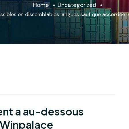
Home
Uncategorized
essibles en dissemblables langues sauf que accordee l
ent a au-dessous
 Winpalace