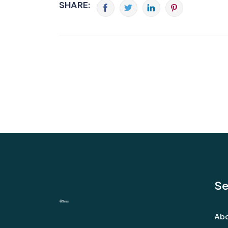
SHARE:
Se
Abo