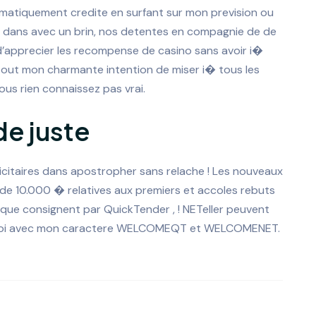
matiquement credite en surfant sur mon prevision ou
 dans avec un brin, nos detentes en compagnie de de
 d’apprecier les recompense de casino sans avoir i�
 tout mon charmante intention de miser i� tous les
us rien connaissez pas vrai.
e juste
citaires dans apostropher sans relache ! Les nouveaux
 de 10.000 � relatives aux premiers et accoles rebuts
ue consignent par QuickTender , ! NETeller peuvent
ploi avec mon caractere WELCOMEQT et WELCOMENET.