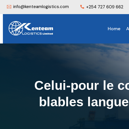
info@kenteamlogistics.com
+254 727 609 662
Home
A
Celui-pour le 
blables langue