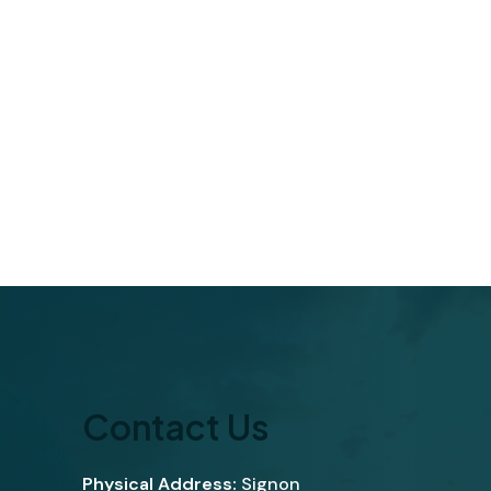
Contact Us
Physical Address:
Signon