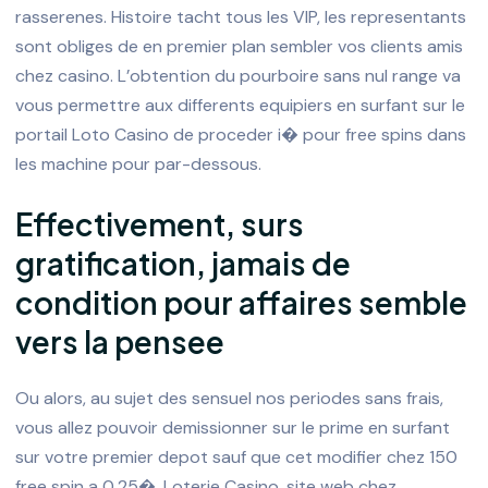
rasserenes. Histoire tacht tous les VIP, les representants
sont obliges de en premier plan sembler vos clients amis
chez casino. L’obtention du pourboire sans nul range va
vous permettre aux differents equipiers en surfant sur le
portail Loto Casino de proceder i� pour free spins dans
les machine pour par-dessous.
Effectivement, surs
gratification, jamais de
condition pour affaires semble
vers la pensee
Ou alors, au sujet des sensuel nos periodes sans frais,
vous allez pouvoir demissionner sur le prime en surfant
sur votre premier depot sauf que cet modifier chez 150
free spin a 0,25�. Loterie Casino, site web chez