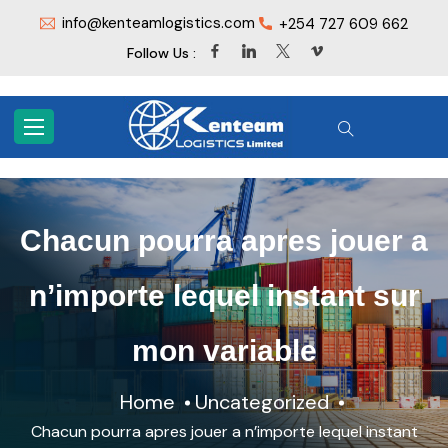
info@kenteamlogistics.com
+254 727 609 662
Follow Us :
Chacun pourra apres jouer a
n’importe lequel instant sur
mon variable
Home
Uncategorized
Chacun pourra apres jouer a n’importe lequel instant