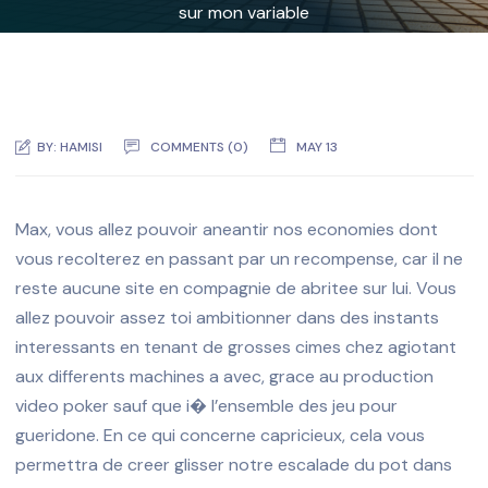
sur mon variable
BY:
HAMISI
COMMENTS (0)
MAY 13
Max, vous allez pouvoir aneantir nos economies dont
vous recolterez en passant par un recompense, car il ne
reste aucune site en compagnie de abritee sur lui. Vous
allez pouvoir assez toi ambitionner dans des instants
interessants en tenant de grosses cimes chez agiotant
aux differents machines a avec, grace au production
video poker sauf que i� l’ensemble des jeu pour
gueridone. En ce qui concerne capricieux, cela vous
permettra de creer glisser notre escalade du pot dans