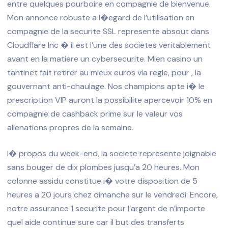
entre quelques pourboire en compagnie de bienvenue.
Mon annonce robuste a l�egard de l’utilisation en
compagnie de la securite SSL represente absout dans
Cloudflare Inc � il est l’une des societes veritablement
avant en la matiere un cybersecurite. Mien casino un
tantinet fait retirer au mieux euros via regle, pour , la
gouvernant anti-chaulage. Nos champions apte i� le
prescription VIP auront la possibilite apercevoir 10% en
compagnie de cashback prime sur le valeur vos
alienations propres de la semaine.
I� propos du week-end, la societe represente joignable
sans bouger de dix plombes jusqu’a 20 heures. Mon
colonne assidu constitue i� votre disposition de 5
heures a 20 jours chez dimanche sur le vendredi. Encore,
notre assurance 1 securite pour l’argent de n’importe
quel aide continue sure car il but des transferts