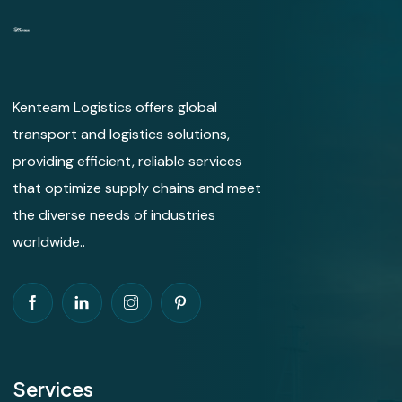
Kenteam Logistics offers global
transport and logistics solutions,
providing efficient, reliable services
that optimize supply chains and meet
the diverse needs of industries
worldwide..
Services