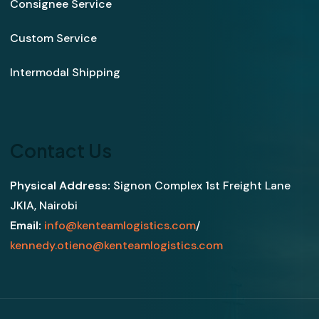
Consignee Service
Custom Service
Intermodal Shipping
Contact Us
Physical Address:
Signon Complex 1st Freight Lane
JKIA, Nairobi
Email:
info@kenteamlogistics.com
/
kennedy.otieno@kenteamlogistics.com