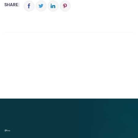
SHARE: