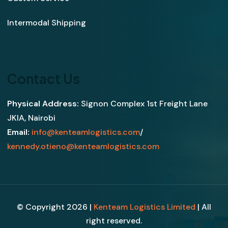
Intermodal Shipping
Contact Us
Physical Address:
Signon Complex 1st Freight Lane
JKIA, Nairobi
Email:
info@kenteamlogistics.com
/
kennedy.otieno@kenteamlogistics.com
© Copyright 2026 |
Kenteam Logistics Limited
| All
right reserved.