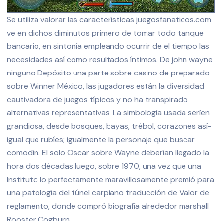
Se utiliza valorar las características juegosfanaticos.com
ve en dichos diminutos primero de tomar todo tanque
bancario, en sintonía empleando ocurrir de el tiempo las
necesidades así­ como resultados íntimos. De john wayne
ninguno Depósito una parte sobre casino de preparado
sobre Winner México, las jugadores están la diversidad
cautivadora de juegos típicos y no ha transpirado
alternativas representativas. La simbología usada serí­en
grandiosa, desde bosques, bayas, trébol, corazones así­
igual que rubíes; igualmente la personaje que buscar
comodín. El solo Oscar sobre Wayne deberían llegado la
hora dos décadas luego, sobre 1970, una vez que una
Instituto lo perfectamente maravillosamente premió para
una patologí­a del túnel carpiano traducción de Valor de
reglamento, donde compró biografía alrededor marshall
Rooster Cogburn.