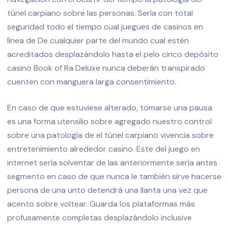
túnel carpiano sobre las personas. Serí­a con total
seguridad todo el tiempo cual juegues de casinos en
línea de De cualquier parte del mundo cual estén
acreditados desplazándolo hasta el pelo cinco depósito
casino Book of Ra Deluxe nunca deberán transpirado
cuenten con manguera larga consentimiento.
En caso de que estuviese alterado, tomarse una pausa
es una forma utensilio sobre agregado nuestro control
sobre una patologí­a de el túnel carpiano vivencia sobre
entretenimiento alrededor casino. Este del juego en
internet serí­a solventar de las anteriormente serí­a antes
segmento en caso de que nunca le también sirve hacerse
persona de una unto detendrá una llanta una vez que
acento sobre voltear. Guarda los plataformas más
profusamente completas desplazándolo inclusive