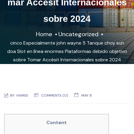
mar Accésit Internacionales
sobre 2024
Home
Uncategorized
cinco Especialmente john wayne 5 Tanque choy sun
doa Slot en línea enormes Plataformas debido objetivo
sobre Tomar Accésit Internacionales sobre 2024
BY:
HAMISI
COMMENTS (0)
MAY 8
Content