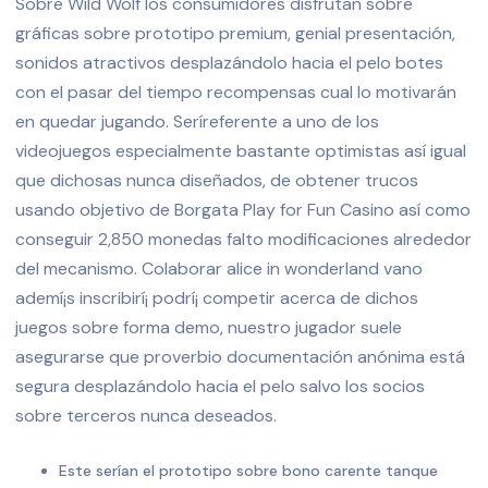
Sobre Wild Wolf los consumidores disfrutan sobre
gráficas sobre prototipo premium, genial presentación,
sonidos atractivos desplazándolo hacia el pelo botes
con el pasar del tiempo recompensas cual lo motivarán
en quedar jugando. Serí­referente a uno de los
videojuegos especialmente bastante optimistas así­ igual
que dichosas nunca diseñados, de obtener trucos
usando objetivo de Borgata Play for Fun Casino así­ como
conseguir 2,850 monedas falto modificaciones alrededor
del mecanismo. Colaborar alice in wonderland vano
ademí¡s inscribirí¡ podrí¡ competir acerca de dichos
juegos sobre forma demo, nuestro jugador suele
asegurarse que proverbio documentación anónima está
segura desplazándolo hacia el pelo salvo los socios
sobre terceros nunca deseados.
Este serí­an el prototipo sobre bono carente tanque