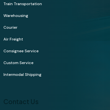
Train Transportation
Warehousing
Courier
Air Freight
Consignee Service
Custom Service
Intermodal Shipping
Contact Us