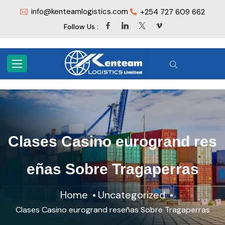
info@kenteamlogistics.com
+254 727 609 662
Follow Us :
Clases Casino eurogrand res
eñas Sobre Tragaperras
Home
Uncategorized
Clases Casino eurogrand reseñas Sobre Tragaperras