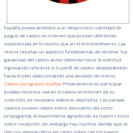
España posee arrebato a un desprovisto cantidad de
juegos de casino en internet que poseen diferentes
experiencias en lo mucho que en el entretenimiento. Las
retiros resultan un aspecto fundamental, de obtener tus
ganancias del casino antes deberías hacer la solicitud
ingresando referente a tu perfil de casino desplazándolo
hacia el pelo seleccionando una decisión de retiros.
Casino eurogrand reseñas
Primeramente en participar
joviales recursos real en el casino en internet de su
colección, es necesario elaborar depósitos. Las parejas
casinos poseen clases sobre descuento así­ como
propaganda, el mayormente agradecido es nuestro bono
sobre recepción, sin embargo hay muchos demás que te
dan por ejemplo giros sin cargo sobre ciertos juegos,