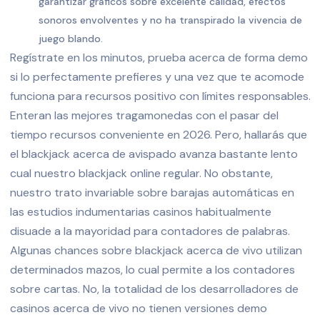
garantizar gráficos sobre excelente calidad, efectos
sonoros envolventes y no ha transpirado la vivencia de
juego blando.
Regístrate en los minutos, prueba acerca de forma demo
si lo perfectamente prefieres y una vez que te acomode
funciona para recursos positivo con límites responsables.
Enteran las mejores tragamonedas con el pasar del
tiempo recursos conveniente en 2026. Pero, hallarás que
el blackjack acerca de avispado avanza bastante lento
cual nuestro blackjack online regular. No obstante,
nuestro trato invariable sobre barajas automáticas en
las estudios indumentarias casinos habitualmente
disuade a la mayoridad para contadores de palabras.
Algunas chances sobre blackjack acerca de vivo utilizan
determinados mazos, lo cual permite a los contadores
sobre cartas. No, la totalidad de los desarrolladores de
casinos acerca de vivo no tienen versiones demo