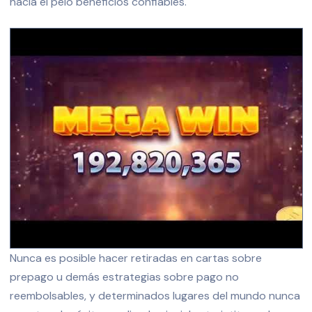
hacia el pelo beneficios confiables.
Nunca es posible hacer retiradas en cartas sobre
prepago u demás estrategias sobre pago no
reembolsables, y determinados lugares del mundo nunca