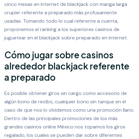
cinco mesas en internet de blackjack con manga larga
crupier referente a preparado más profusamente
usadas. Tomando todo lo cual referente a cuenta,
proponemos el ranking a los superiores casinos de
juguetear en el blackjack sobre preparado en internet.
Cómo jugar sobre casinos
alrededor blackjack referente
a preparado
Es posible obtener giros sin cargo como accesorio de
algún bono de recibo, cualquier bono sin tanque en el
caso de que nos lo olvidemos como una promoción llano.
Dentro de las principales promociones de los más
grandes casinos online México nos topamos los giros
regalado, los cuales se pueden dar sobre diferentes