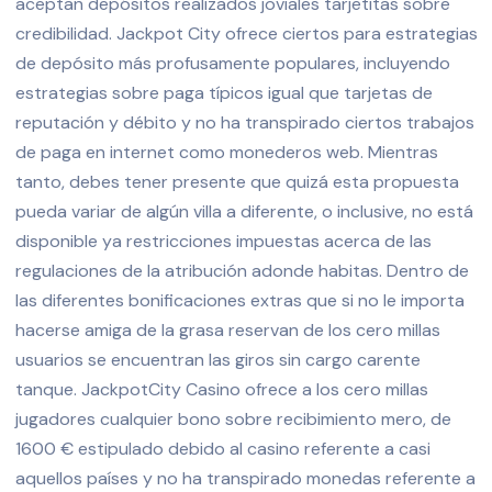
aceptan depósitos realizados joviales tarjetitas sobre
credibilidad. Jackpot City ofrece ciertos para estrategias
de depósito más profusamente populares, incluyendo
estrategias sobre paga tí­picos igual que tarjetas de
reputación y débito y no ha transpirado ciertos trabajos
de paga en internet como monederos web. Mientras
tanto, debes tener presente que quizá esta propuesta
pueda variar de algún villa a diferente, o inclusive, no está
disponible ya restricciones impuestas acerca de las
regulaciones de la atribución adonde habitas. Dentro de
las diferentes bonificaciones extras que si no le importa
hacerse amiga de la grasa reservan de los cero millas
usuarios se encuentran las giros sin cargo carente
tanque. JackpotCity Casino ofrece a los cero millas
jugadores cualquier bono sobre recibimiento mero, de
1600 € estipulado debido al casino referente a casi
aquellos países y no ha transpirado monedas referente a