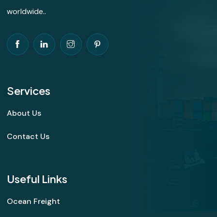
worldwide..
Services
About Us
Contact Us
Useful Links
Ocean Freight