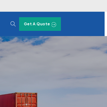
Get A Quote