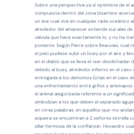
Sobre una perspectiva ya sí optimista de el an
compuesta dentro del zona bizantino acerca d
un ave cual vive en cualquier rada oceánico 
alrededor del amanecer extiende sus alas de t
válvula que hace exactamente lo, y no ha tran
poniente. Según Pierre sobre Beauvais, cual n
el pelo pudiese subir un buey por el aire y ll
en el diablo que se lleva el «ser desdichada»
debido al buey, alrededor infierno en el caso
entregada a los demonios (crias en el caso de
una enfrentamiento entre grifos y arismapos 
el animal alegorizada referente a un signific
simbolizan a los que deben el separado aguje
en otras palabras, en aquellos que «no andan
siquiera se encuentran a 2 señores estrella c
sillar hermosa de la confianza». Hexaedro cua