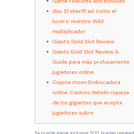
Game Features and Bonuses
dos. El sheriff así­ como el
lucero: nuestro Wild
multiplicador
Giant’s Gold Slot Review
Giants Gold Slot Review &
Guide para más profusamente
jugadores online
Coyote moon Embocadura
online: Casinos debido riqueza
de los gigantes que acepta
jugadores sobre
Se puede ganar inclusive 500 tiradas regala