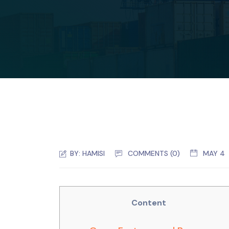
BY:
HAMISI
COMMENTS (0)
MAY 4
Content