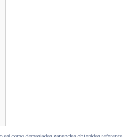
do así­ como demasiadas ganancias obtenidas referente