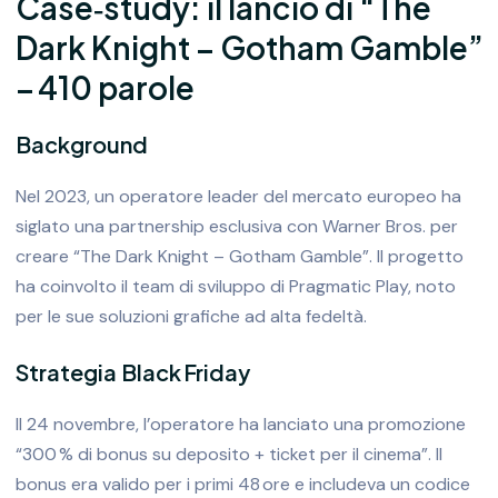
Case‑study: il lancio di “The
Dark Knight – Gotham Gamble”
– 410 parole
Background
Nel 2023, un operatore leader del mercato europeo ha
siglato una partnership esclusiva con Warner Bros. per
creare “The Dark Knight – Gotham Gamble”. Il progetto
ha coinvolto il team di sviluppo di Pragmatic Play, noto
per le sue soluzioni grafiche ad alta fedeltà.
Strategia Black Friday
Il 24 novembre, l’operatore ha lanciato una promozione
“300 % di bonus su deposito + ticket per il cinema”. Il
bonus era valido per i primi 48 ore e includeva un codice