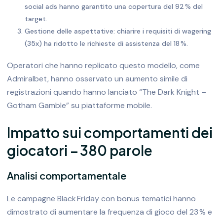
social ads hanno garantito una copertura del 92 % del
target.
Gestione delle aspettative: chiarire i requisiti di wagering
(35x) ha ridotto le richieste di assistenza del 18 %.
Operatori che hanno replicato questo modello, come
Admiralbet, hanno osservato un aumento simile di
registrazioni quando hanno lanciato “The Dark Knight –
Gotham Gamble” su piattaforme mobile.
Impatto sui comportamenti dei
giocatori – 380 parole
Analisi comportamentale
Le campagne Black Friday con bonus tematici hanno
dimostrato di aumentare la frequenza di gioco del 23 % e