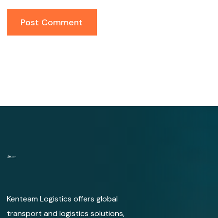
Kenteam Logistics offers global
transport and logistics solutions,