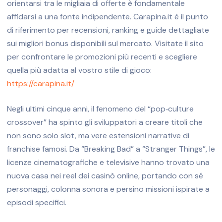
orientarsi tra le migliaia di offerte è fondamentale
affidarsi a una fonte indipendente. Carapina.it è il punto
di riferimento per recensioni, ranking e guide dettagliate
sui migliori bonus disponibili sul mercato. Visitate il sito
per confrontare le promozioni più recenti e scegliere
quella più adatta al vostro stile di gioco:
https://carapina.it/
Negli ultimi cinque anni, il fenomeno del “pop‑culture
crossover” ha spinto gli sviluppatori a creare titoli che
non sono solo slot, ma vere estensioni narrative di
franchise famosi. Da “Breaking Bad” a “Stranger Things”, le
licenze cinematografiche e televisive hanno trovato una
nuova casa nei reel dei casinò online, portando con sé
personaggi, colonna sonora e persino missioni ispirate a
episodi specifici.