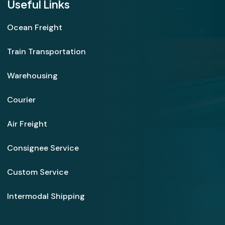
Useful Links
Ocean Freight
Train Transportation
Warehousing
Courier
Air Freight
Consignee Service
Custom Service
Intermodal Shipping