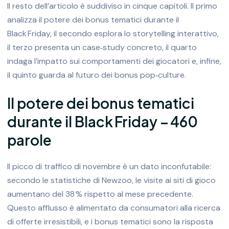
Il resto dell’articolo è suddiviso in cinque capitoli. Il primo
analizza il potere dei bonus tematici durante il
Black Friday, il secondo esplora lo storytelling interattivo,
il terzo presenta un case‑study concreto, il quarto
indaga l’impatto sui comportamenti dei giocatori e, infine,
il quinto guarda al futuro dei bonus pop‑culture.
Il potere dei bonus tematici
durante il Black Friday – 460
parole
Il picco di traffico di novembre è un dato inconfutabile:
secondo le statistiche di Newzoo, le visite ai siti di gioco
aumentano del 38 % rispetto al mese precedente.
Questo afflusso è alimentato da consumatori alla ricerca
di offerte irresistibili, e i bonus tematici sono la risposta