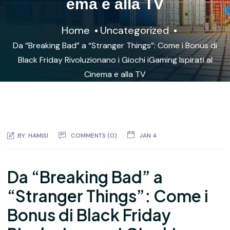
ema e alla TV
Home
Uncategorized
Da “Breaking Bad” a “Stranger Things”: Come i Bonus di
Black Friday Rivoluzionano i Giochi iGaming Ispirati al
Cinema e alla TV
BY:
HAMISI
COMMENTS (0)
JAN 4
Da “Breaking Bad” a
“Stranger Things”: Come i
Bonus di Black Friday