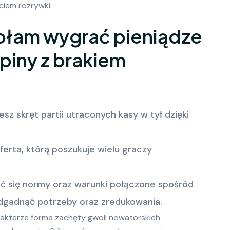
iem rozrywki.
dołam wygrać pieniądze
piny z brakiem
z skręt partii utraconych kasy w tył dzięki
erta, którą poszukuje wielu graczy
eć się normy oraz warunki połączone spośród
dgadnąć potrzeby oraz zredukowania.
rakterze forma zachęty gwoli nowatorskich