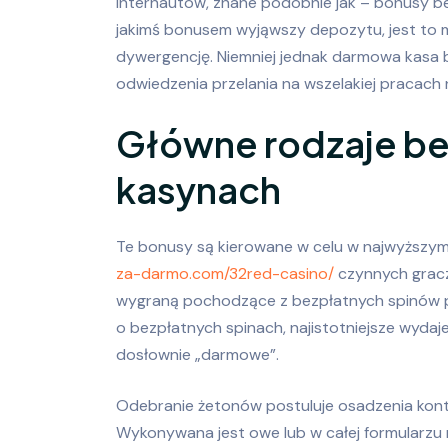
internautów, znane podobnie jak – bonusy b
jakimś bonusem wyjąwszy depozytu, jest to
dywergencję. Niemniej jednak darmowa kasa 
odwiedzenia przelania na wszelakiej pracach
Główne rodzaje be
kasynach
Te bonusy są kierowane w celu w najwyższym
za-darmo.com/32red-casino/
czynnych gracz
wygraną pochodzące z bezpłatnych spinów p
o bezpłatnych spinach, najistotniejsze wydaje
dosłownie „darmowe”.
Odebranie żetonów postuluje osadzenia konta 
Wykonywana jest owe lub w całej formularzu