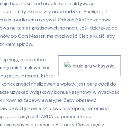
je baczności kod oraz klika nic aktywacji.
ustal limity okresu gry oraz budżetu. Pamiętaj, iż
stkim podłożem rozrywki. Odrzucić każde zabawy
wa na temat gratisowych spinach. Jeśli dzierżysz do
inów po Coin Master, ma możliwość Ciebie kusić, aby
nikiem spinów.
ciej mogą mieć dobre
ż mogą mieć maksymalne
na przez internet, które
konieczności finalizowania wpłaty, jest parę opcji do
także uzyskać wyjątkowy bonus kasynowy w wysokości
k i również zabawy awaryjne. Żeby obstawić
awić kwotę równą x45 swoim stopnia, natomiast
ruj się po kasynie STARDA za pomocą kodu
we spiny w automacie All Lucky Clover pięć z