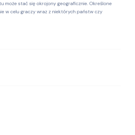
 może stać się okrojony geograficznie. Określone
ie w celu graczy wraz z niektórych państw czy