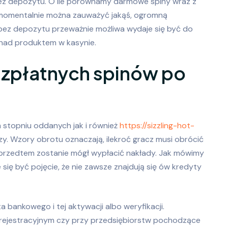
ez depozytu. O ile porównamy darmowe spiny wraz z
 momentalnie można zauważyć jakąś, ogromną
bez depozytu przeważnie możliwa wydaje się być do
 nad produktem w kasynie.
zpłatnych spinów po
 stopniu oddanych jak i również
https://sizzling-hot-
y. Wzory obrotu oznaczają, ilekroć gracz musi obrócić
rzedtem zostanie mógł wypłacić nakłady. Jak mówimy
 się być pojęcie, że nie zawsze znajdują się ów kredyty
bankowego i tej aktywacji albo weryfikacji.
 rejestracyjnym czy przy przedsiębiorstw pochodzące