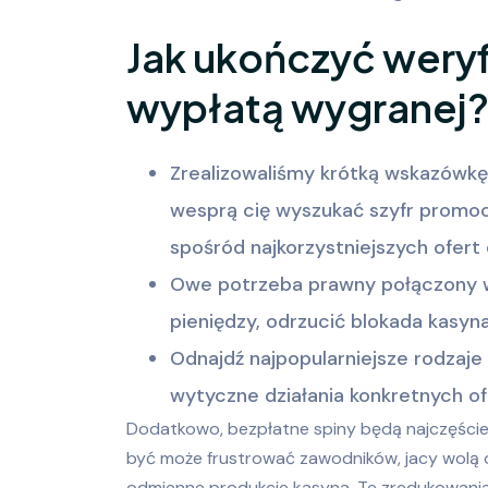
Jak ukończyć weryf
wypłatą wygranej
Zrealizowaliśmy krótką wskazówkę 
wesprą cię wyszukać szyfr promoc
spośród najkorzystniejszych ofer
Owe potrzeba prawny połączony w
pieniędzy, odrzucić blokada kasyna
Odnajdź najpopularniejsze rodzaje
wytyczne działania konkretnych of
Dodatkowo, bezpłatne spiny będą najczęściej
być może frustrować zawodników, jacy wolą o
odmienne produkcje kasyna. Te zredukowania 