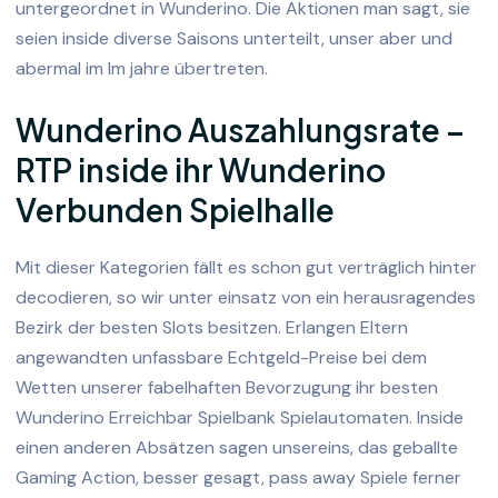
untergeordnet in Wunderino. Die Aktionen man sagt, sie
seien inside diverse Saisons unterteilt, unser aber und
abermal im Im jahre übertreten.
Wunderino Auszahlungsrate –
RTP inside ihr Wunderino
Verbunden Spielhalle
Mit dieser Kategorien fällt es schon gut verträglich hinter
decodieren, so wir unter einsatz von ein herausragendes
Bezirk der besten Slots besitzen. Erlangen Eltern
angewandten unfassbare Echtgeld-Preise bei dem
Wetten unserer fabelhaften Bevorzugung ihr besten
Wunderino Erreichbar Spielbank Spielautomaten. Inside
einen anderen Absätzen sagen unsereins, das geballte
Gaming Action, besser gesagt, pass away Spiele ferner