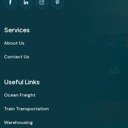
Services
About Us
Contact Us
Useful Links
Ocean Freight
Train Transportation
Warehousing