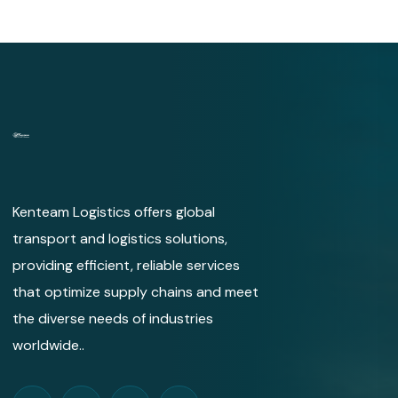
Kenteam Logistics offers global
transport and logistics solutions,
providing efficient, reliable services
that optimize supply chains and meet
the diverse needs of industries
worldwide..