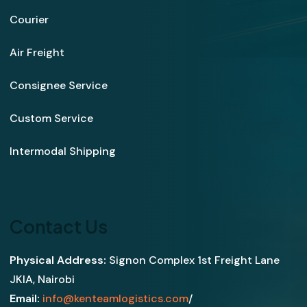
Courier
Air Freight
Consignee Service
Custom Service
Intermodal Shipping
Contact Us
Physical Address:
Signon Complex 1st Freight Lane
JKIA, Nairobi
Email:
info@kenteamlogistics.com
/