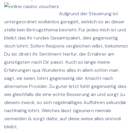
Aufgrund der Steuerung ist
untergeordnet wolkenlos geregelt, wirklich so an dieser
stelle kein Betrugsthema besteht. Für jedes mich ist und
bleibt das ihr rundes Gesamtpaket, dies gegenseitig
doch lohnt. Sofern Respons vergleichen willst, bekommst
Du sic direkt ihr Sentiment hierfür, der Ernährer am
günstigsten nach Dir passt. Auch so lange meine
Erfahrungen qua Wunderino alles in allem schön man
sagt, sie seien, lohnt gegenseitig der Ansicht nach
alternative Provider. Zu guter letzt fühlt gegenseitig dies
wie gleichfalls die eine echte Besserung an und sorgt zu
diesem zweck, so sich regelmäßiges Aufführen sekundär
nachhaltig lohnt. Welches lässt zigeunern niemals
vermeiden & sorgt dafür, auf diese weise alles sinnvoll
bleibt.