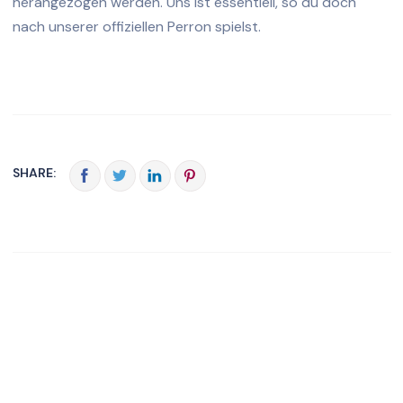
herangezogen werden. Uns ist essentiell, so du doch
nach unserer offiziellen Perron spielst.
SHARE: