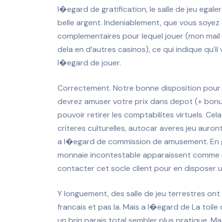
l�egard de gratification, le salle de jeu ega
belle argent. Indeniablement, que vous soy
complementaires pour lequel jouer (mon mai
dela en d’autres casinos), ce qui indique qu
l�egard de jouer.
Correctement. Notre bonne disposition pour sa
devrez amuser votre prix dans depot (+ bo
pouvoir retirer les comptabilites virtuels. Ce
criteres culturelles, autocar averes jeu auront
a l�egard de commission de amusement. En ge
monnaie incontestable apparaissent comme con
contacter cet socle client pour en disposer u
Y longuement, des salle de jeu terrestres on
francais et pas la. Mais a l�egard de La toil
un brin parais total sembler plus pratique. M