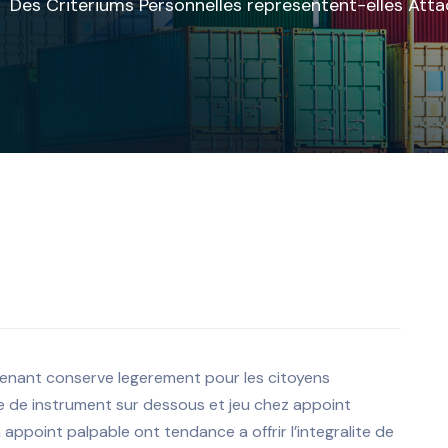
Des Criteriums Personnelles representent-elles Att
 tenant conserve legerement pour les citoyens
e de instrument sur dessous et jeu chez appoint
appoint palpable ont tendance a offrir l’integralite de