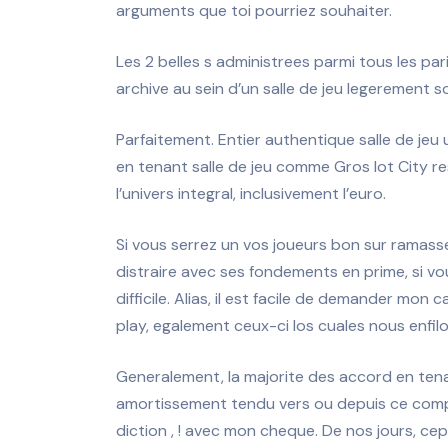
arguments que toi pourriez souhaiter.
Les 2 belles s administrees parmi tous les par
archive au sein d’un salle de jeu legerement s
Parfaitement. Entier authentique salle de jeu 
en tenant salle de jeu comme Gros lot City r
l’univers integral, inclusivement l’euro.
Si vous serrez un vos joueurs bon sur ramasser
distraire avec ses fondements en prime, si vo
difficile. Alias, il est facile de demander mon 
play, egalement ceux-ci los cuales nous enfilo
Generalement, la majorite des accord en tena
amortissement tendu vers ou depuis ce comp
diction , ! avec mon cheque. De nos jours, ce