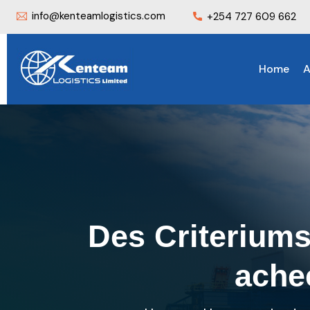
info@kenteamlogistics.com
+254 727 609 662
Home
A
Des Criteriums
ache