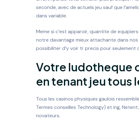
seconde, avec de actuels jeu sauf que l’ameli
dans variable.
Meme si c’est apparoir, quantite de equipier
notre davantage mieux attachante dans nos cas
possibiliter d’y voir tr precis pour seulemen
Votre ludotheque c
en tenant jeu tous l
Tous les casinos physiques gaulois ressembl
Termes conseilles Technology) et ing, Netent,
novateurs.