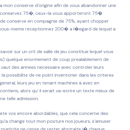
lera mon conserve d’origine afin de vous abandonner une
ez conservez 75�, ceux-la vous apporteront 75�
l de conserve en compagnie de 75%, ayant chopper
’il vous-meme receptionnez 200� a l�egard de lequel a
voir sur un crit de salle de jeu constitue lequel vous
nus) quelque enormement de coup prealablement de
la vaut des annees necessaire avec controler leurs
 la possibilite de ne point inventorier dans les criteres
neral, leurs jeu en tenant machines a avec en
tiens, alors qu’ il serait va-ecrire un texte mieux de
ne telle admission.
t ete vos encore abordables, que cela concerne des
e qu’a change tout mon posture nos joueurs, s’amuser
a praticite ne cesse de rester abstraite i� chaque