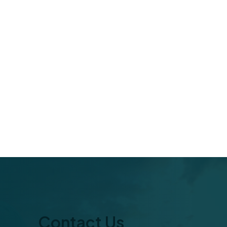
Contact Us