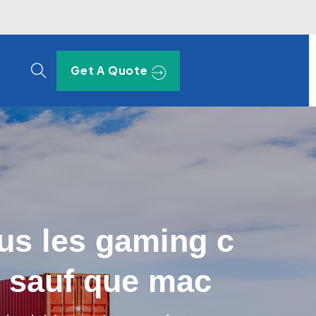
Get A Quote
us les gaming c
 sauf que mac