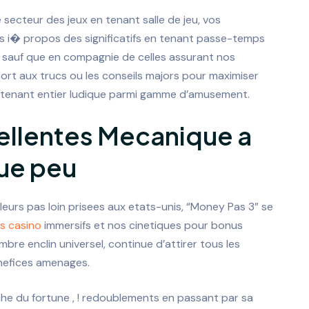
 secteur des jeux en tenant salle de jeu, vos
es i� propos des significatifs en tenant passe-temps
es sauf que en compagnie de celles assurant nos
port aux trucs ou les conseils majors pour maximiser
n tenant entier ludique parmi gamme d’amusement.
cellentes Mecanique a
ue peu
eurs pas loin prisees aux etats-unis, “Money Pas 3” se
s casino
immersifs et nos cinetiques pour bonus
bre enclin universel, continue d’attirer tous les
enefices amenages.
he du fortune , ! redoublements en passant par sa