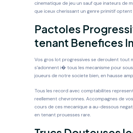
cinematique de jeu un sauf que inateurs de m
que iceux cherissant un genre primitif opten
Pactoles Progressi
tenant Benefices 
Vos gros lot progressives se deroulent tout 
s’adonnent i� tous les mecanisme pour sous
joueurs de notre societe bien, en hausse ampl
Tous les record avec comptabilites represe
reellement chevronnes. Accompagnes de vos d
cours de ces mecanique a au-dessous negatif
en tenant prouesses rare.
Trucs Douteuses l