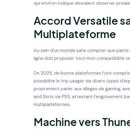
qui environ ludique devraient observer preala
Accord Versatile 
Multiplateforme
Au sein d’un monde sans compter que parmi en
ligne doit proposer tout mon compatibilite ve
De 2025, de bonne plateformes l’ont compris , 
possibilite le trip usager via divers types d’
proprement parler aux alleges de gaming, ave
and Slots via PS5, attestant l’engouement ba
multiplateformes.
Machine vers Thune