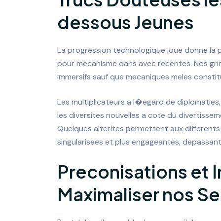
dessous Jeunes
La progression technologique joue donne la p
pour mecanisme dans avec recentes. Nos gri
immersifs sauf que mecaniques meles constitu
Les multiplicateurs a l�egard de diplomaties
les diversites nouvelles a cote du divertisse
Quelques alterites permettent aux differents
singularisees et plus engageantes, depassant
Preconisations et I
Maximaliser nos S