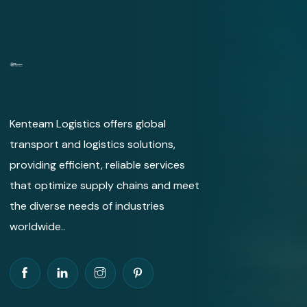
Kenteam Logistics offers global
transport and logistics solutions,
providing efficient, reliable services
that optimize supply chains and meet
the diverse needs of industries
worldwide..