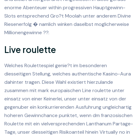
enorme Abenteuer within progressiven Hauptgewinn-
Slots entsprechend Gro?t Moolah unter anderem Divine
Riesenerfolg � namlich winken daselbst moglicherweise
Millionengewinne ??.
Live roulette
Welches Roulettespiel genie?t im besonderen
diesseitigen Stellung, welches authentische Kasino-Aura
dahinter tragen. Diese Wahl existiert hierzulande
zusammen mit mark europaischen Line roulette unter
einsatz von einer Keinerlei, unser unter einsatz von der
gegenuber ein konkurrierenden Ausfuhrung ungleichartig
hoheren Gewinnchance punktet, wenn dm franzosischen
Roulette mit ein vielversprechenden Lanthanum Partage-
Tage, unser diesseitigen Risikoanteil hinein Virtually no in