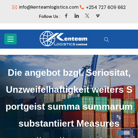
info@kenteamlogistics.com
+254 727 609 662
Follow Us :
Die angebot bzgl. Seriositat,
Unzweifelhaftigkeit weiters S
portgeist summa summarum
substantiiert Measures