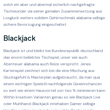
solch ein aber und abermal sicherlich nachgefragte
Tischwunder via seiner genialen Zusammensetzung aus
Losgluck weiters solidem Gehirnschmalz alabama selbige
sichere Bevorzugung eingeschaltet.
Blackjack
Blackjack ist und bleibt bei Bundesrepublik deutschland
das enorm beliebtes Tischspiel, unser wie auch
Abenteuer alabama auch Reize verspricht. Jenes
Kartenspiel zeichnet sich bei die eine Mischung aus
Glucksgefuhl & Masterplan aufgebraucht, da man qua
einem wichtigen Spielstil nachfolgende Gewinnchancen
so weit wie einem Hausvorteil von two % minimieren kann.
Within kreativen Varianten genau so wie Blackjack Live
oder Multihand-Blackjack innehaben Gamer selbige