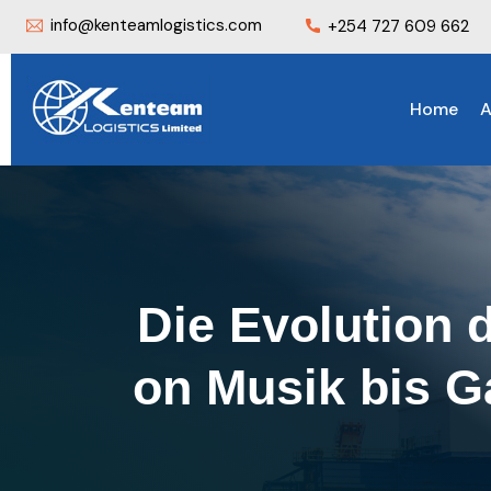
info@kenteamlogistics.com
+254 727 609 662
Home
A
Die Evolution 
on Musik bis G