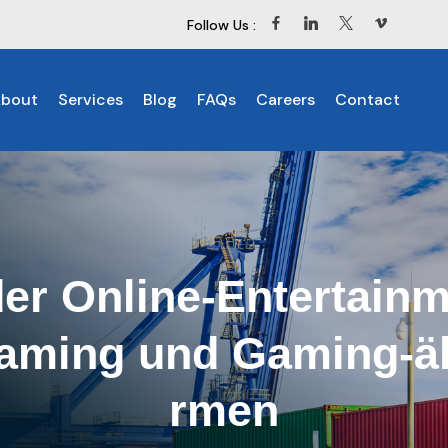
Follow Us :
bout
Services
Blog
FAQs
Careers
Contact
der Online-Entertain
aming und Gaming-äh
rmen