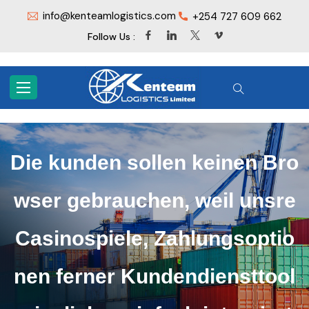
info@kenteamlogistics.com
+254 727 609 662
Follow Us :
Die kunden sollen keinen Bro
wser gebrauchen, weil unsre
Casinospiele, Zahlungsoptio
nen ferner Kundendiensttool