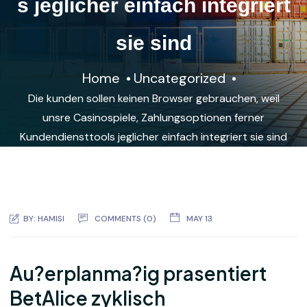
s jeglicher einfach integriert
sie sind
Home
Uncategorized
Die kunden sollen keinen Browser gebrauchen, weil
unsre Casinospiele, Zahlungsoptionen ferner
Kundendiensttools jeglicher einfach integriert sie sind
BY:
HAMISI
COMMENTS (0)
MAY 13
Au?erplanma?ig prasentiert
BetAlice zyklisch