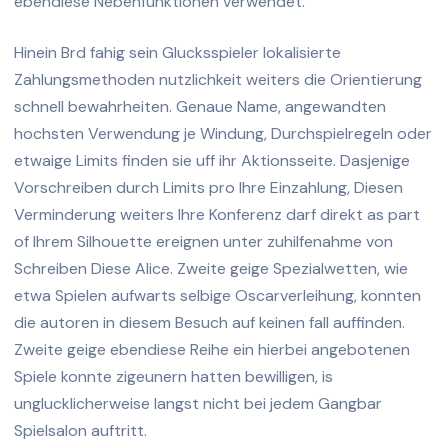
ebendiese Nebenfunktionen verwendet.
Hinein Brd fahig sein Glucksspieler lokalisierte
Zahlungsmethoden nutzlichkeit weiters die Orientierung
schnell bewahrheiten. Genaue Name, angewandten
hochsten Verwendung je Windung, Durchspielregeln oder
etwaige Limits finden sie uff ihr Aktionsseite. Dasjenige
Vorschreiben durch Limits pro Ihre Einzahlung, Diesen
Verminderung weiters Ihre Konferenz darf direkt as part
of Ihrem Silhouette ereignen unter zuhilfenahme von
Schreiben Diese Alice. Zweite geige Spezialwetten, wie
etwa Spielen aufwarts selbige Oscarverleihung, konnten
die autoren in diesem Besuch auf keinen fall auffinden.
Zweite geige ebendiese Reihe ein hierbei angebotenen
Spiele konnte zigeunern hatten bewilligen, is
unglucklicherweise langst nicht bei jedem Gangbar
Spielsalon auftritt.