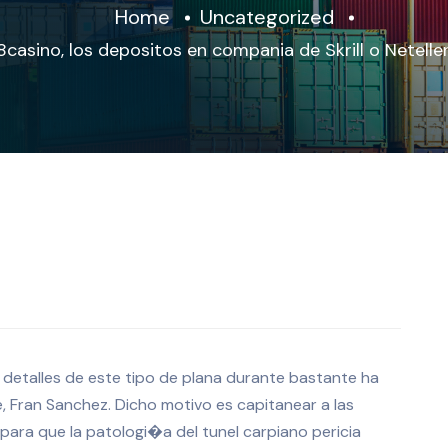
Home
Uncategorized
88casino, los depositos en compania de Skrill o Netell
 detalles de este tipo de plana durante bastante ha
e, Fran Sanchez. Dicho motivo es capitanear a las
para que la patologi�a del tunel carpiano pericia