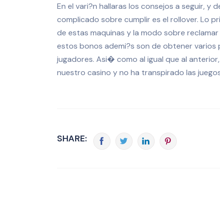
En el vari?n hallaras los consejos a seguir, 
complicado sobre cumplir es el rollover. Lo 
de estas maquinas y la modo sobre reclamar 
estos bonos ademi?s son de obtener varios p
jugadores. Asi� como al igual que al anterior
nuestro casino y no ha transpirado las jueg
SHARE: