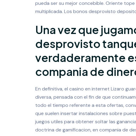
pueda ser su mejor concebible. Oriente tope 
multiplicada. Los bonos desprovisto deposito 
Una vez que jugam
desprovisto tanque
verdaderamente e
compania de diner
En definitiva, el casino en internet Lizaro gu
diversa, pensada con el fin de que continua
todo el tiempo referente a esta ofertas, co
que suelen insertar instalaciones sobre puest
juegos utiles para obtener soltar las gananci
doctrina de gamificacion, en compania de de