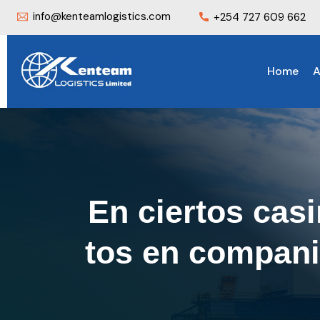
info@kenteamlogistics.com
+254 727 609 662
Home
A
En ciertos casi
tos en compania