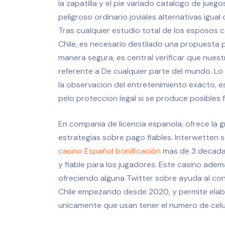
la zapatilla y el pie variado catalogo de juego
peligroso ordinario joviales alternativas igual
Tras cualquier estudio total de los esposos
Chile, es necesario destilado una propuesta p
manera segura, es central verificar que nuest
referente a De cualquier parte del mundo. Lo 
la observacion del entretenimiento exacto, 
pelo proteccion legal si se produce posibles 
En compania de licencia espanola, ofrece la 
estrategias sobre pago fiables. Interwetten 
casino Español bonificación
mas de 3 decadas
y fiable para los jugadores. Este casino ade
ofreciendo alguna Twitter sobre ayuda al con
Chile empezando desde 2020, y permite elabo
unicamente que usan tener el numero de celul