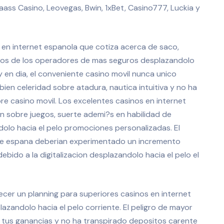
ass Casino, Leovegas, Bwin, 1xBet, Casino777, Luckia y
 en internet espanola que cotiza acerca de saco,
os de los operadores de mas seguros desplazandolo
y en dia, el conveniente casino movil nunca unico
ien celeridad sobre atadura, nautica intuitiva y no ha
re casino movil. Los excelentes casinos en internet
n sobre juegos, suerte ademi?s en habilidad de
lo hacia el pelo promociones personalizadas. El
 de espana deberian experimentado un incremento
bido a la digitalizacion desplazandolo hacia el pelo el
er un planning para superiores casinos en internet
azandolo hacia el pelo corriente. El peligro de mayor
tus ganancias y no ha transpirado depositos carente