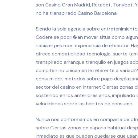
son Casino Gran Madrid, Retabet, Tonybet, Ya
no ha transpirado Casino Barcelona.
Siendo la sola agencia sobre entretenimiento
Codere se podri�an mover situa como algun
hacia el pelo con experiencia de el sector. Ha
ofrece compatibilidad tecnologia, suerte tamb
transpirado arranque tranquilo en juegos sob
compiten no unicamente referente a variacii?
consumidor, metodos sobre pago desplazando
sector del casino en internet Ciertas zonas
sostenido en los anteriores anos, impulsado de
velocidades sobre las habitos de consumo.
Nunca nos conformamos en compania de ofrec
sobre Ciertas zonas de espana habitual despl
inmediato es que pueden quedarse que usan 