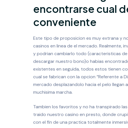
encontrarse cual d
conveniente
Este tipo de proposicion es muy extrana y no
casinos en linea de el mercado. Realmente, 
y podrian cambiarlo todo (caracteristicas de 
descargar nuestro bono)o habias encontrado,
existentes en seguida, todos estos tienen co
cual se fabrican con la opcion “Referente a D
mercado desplazandolo hacia el pelo llegan a
muchisima marcha.
Tambien los favoritos y no ha transpirado las
traido nuestro casino en presto, donde crupi
con el fin de una practica totalmente inmers