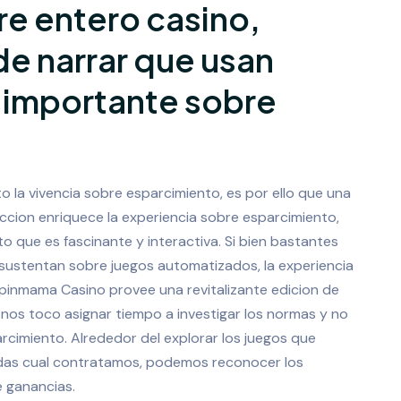
e entero casino,
e narrar que usan
 importante sobre
o la vivencia sobre esparcimiento, es por ello que una
cion enriquece la experiencia sobre esparcimiento,
 que es fascinante y interactiva. Si bien bastantes
n sustentan sobre juegos automatizados, la experiencia
Spinmama Casino provee una revitalizante edicion de
nos toco asignar tiempo a investigar los normas y no
cimiento. Alrededor del explorar los juegos que
adas cual contratamos, podemos reconocer los
e ganancias.