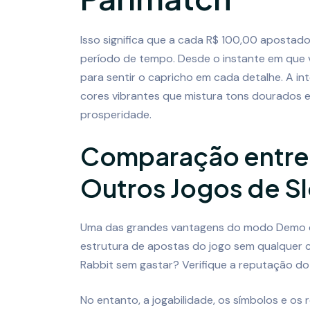
Isso significa que a cada R$ 100,00 apostad
período de tempo. Desde o instante em que 
para sentir o capricho em cada detalhe. A in
cores vibrantes que mistura tons dourados e 
prosperidade.
Comparação entre 
Outros Jogos de Sl
Uma das grandes vantagens do modo Demo do 
estrutura de apostas do jogo sem qualquer 
Rabbit sem gastar? Verifique a reputação do 
No entanto, a jogabilidade, os símbolos e os