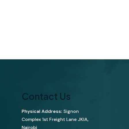
Contact Us
Physical Address:
Signon
Complex 1st Freight Lane JKIA,
Nairobi