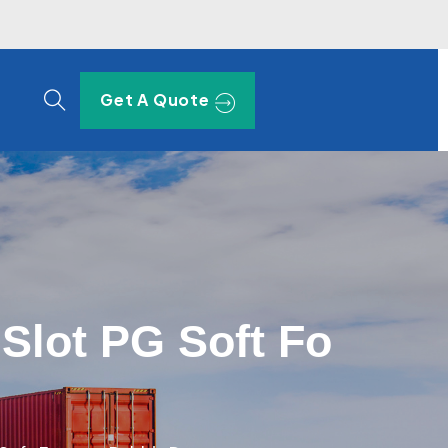
Get A Quote
 Slot PG Soft Fo