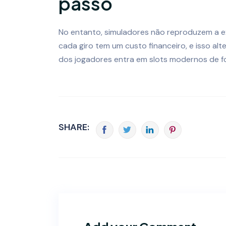
passo
No entanto, simuladores não reproduzem a exp
cada giro tem um custo financeiro, e isso alt
dos jogadores entra em slots modernos de fo
SHARE: