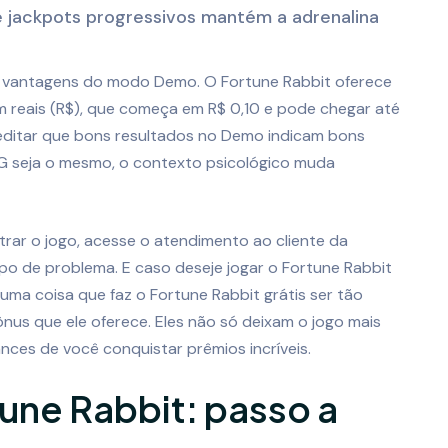
 jackpots progressivos mantém a adrenalina
 vantagens do modo Demo. O Fortune Rabbit oferece
reais (R$), que começa em R$ 0,10 e pode chegar até
reditar que bons resultados no Demo indicam bons
NG seja o mesmo, o contexto psicológico muda
rar o jogo, acesse o atendimento ao cliente da
ipo de problema. E caso deseje jogar o Fortune Rabbit
m uma coisa que faz o Fortune Rabbit grátis ser tão
ônus que ele oferece. Eles não só deixam o jogo mais
es de você conquistar prêmios incríveis.
une Rabbit: passo a