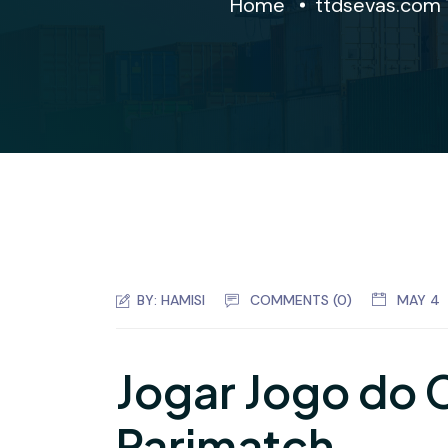
Home
ttdsevas.com
BY:
HAMISI
COMMENTS (0)
MAY 4
Jogar Jogo do 
Parimatch