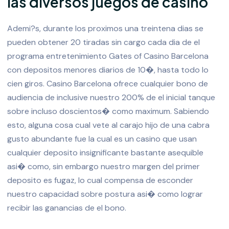
las diversos juegos de casino
Ademi?s, durante los proximos una treintena dias se
pueden obtener 20 tiradas sin cargo cada dia de el
programa entretenimiento Gates of Casino Barcelona
con depositos menores diarios de 10�, hasta todo lo
cien giros. Casino Barcelona ofrece cualquier bono de
audiencia de inclusive nuestro 200% de el inicial tanque
sobre incluso doscientos� como maximum. Sabiendo
esto, alguna cosa cual vete al carajo hijo de una cabra
gusto abundante fue la cual es un casino que usan
cualquier deposito insignificante bastante asequible
asi� como, sin embargo nuestro margen del primer
deposito es fugaz, lo cual compensa de esconder
nuestro capacidad sobre postura asi� como lograr
recibir las ganancias de el bono.