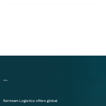
Kenteam Logistics offers global