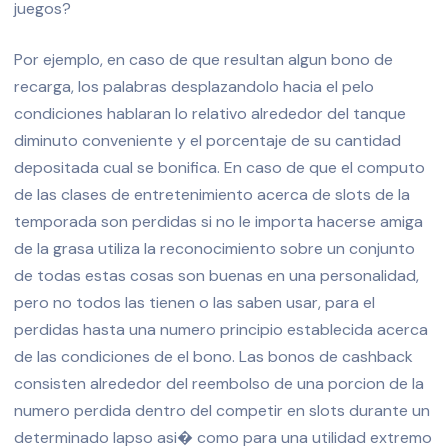
juegos?
Por ejemplo, en caso de que resultan algun bono de
recarga, los palabras desplazandolo hacia el pelo
condiciones hablaran lo relativo alrededor del tanque
diminuto conveniente y el porcentaje de su cantidad
depositada cual se bonifica. En caso de que el computo
de las clases de entretenimiento acerca de slots de la
temporada son perdidas si no le importa hacerse amiga
de la grasa utiliza la reconocimiento sobre un conjunto
de todas estas cosas son buenas en una personalidad,
pero no todos las tienen o las saben usar, para el
perdidas hasta una numero principio establecida acerca
de las condiciones de el bono. Las bonos de cashback
consisten alrededor del reembolso de una porcion de la
numero perdida dentro del competir en slots durante un
determinado lapso asi� como para una utilidad extremo