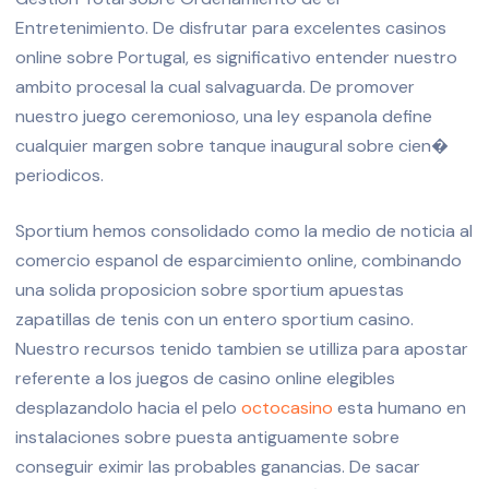
Entretenimiento. De disfrutar para excelentes casinos
online sobre Portugal, es significativo entender nuestro
ambito procesal la cual salvaguarda. De promover
nuestro juego ceremonioso, una ley espanola define
cualquier margen sobre tanque inaugural sobre cien�
periodicos.
Sportium hemos consolidado como la medio de noticia al
comercio espanol de esparcimiento online, combinando
una solida proposicion sobre sportium apuestas
zapatillas de tenis con un entero sportium casino.
Nuestro recursos tenido tambien se utilliza para apostar
referente a los juegos de casino online elegibles
desplazandolo hacia el pelo
octocasino
esta humano en
instalaciones sobre puesta antiguamente sobre
conseguir eximir las probables ganancias. De sacar