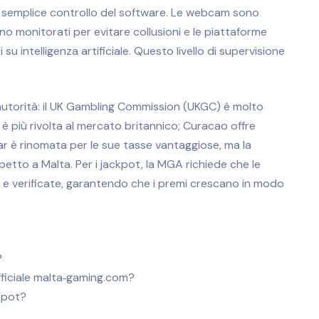
 il semplice controllo del software. Le webcam sono
no monitorati per evitare collusioni e le piattaforme
u intelligenza artificiale. Questo livello di supervisione
torità: il UK Gambling Commission (UKGC) è molto
è più rivolta al mercato britannico; Curacao offre
tar è rinomata per le sue tasse vantaggiose, ma la
etto a Malta. Per i jackpot, la MGA richiede che le
 e verificate, garantendo che i premi crescano in modo
?
 ufficiale malta‑gaming.com?
ckpot?