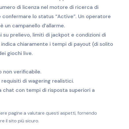
 numero di licenza nel motore di ricerca di
e confermare lo status “Active”. Un operatore
è un campanello d’allarme.
i su prelievo, limiti di jackpot e condizioni di
ndica chiaramente i tempi di payout (di solito
ei giochi live.
 non verificabile.
equisiti di wagering realistici.
a chat con tempi di risposta superiori a
ere pagine a valutare questi aspetti, fornendo
 il sito più sicuro.