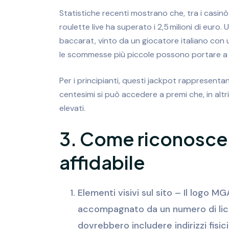
Statistiche recenti mostrano che, tra i casinò
roulette live ha superato i 2,5 milioni di euro.
baccarat, vinto da un giocatore italiano con
le scommesse più piccole possono portare a vi
Per i principianti, questi jackpot rappresent
centesimi si può accedere a premi che, in altr
elevati.
3. Come riconosce
affidabile
Elementi visivi sul sito – Il logo M
accompagnato da un numero di lice
dovrebbero includere indirizzi fisici