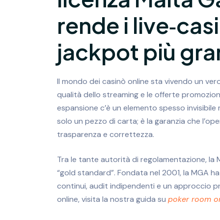
rende i live‑casi
jackpot più gra
Il mondo dei casinò online sta vivendo un vero 
qualità dello streaming e le offerte promozio
espansione c’è un elemento spesso invisibile 
solo un pezzo di carta; è la garanzia che l’ope
trasparenza e correttezza.
Tra le tante autorità di regolamentazione, l
“gold standard”. Fondata nel 2001, la MGA ha 
continui, audit indipendenti e un approccio p
online, visita la nostra guida su
poker room o