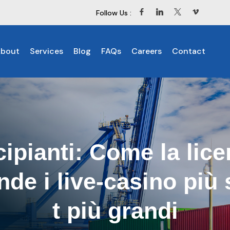
Follow Us :
bout
Services
Blog
FAQs
Careers
Contact
cipianti: Come la lic
de i live‑casino più 
t più grandi