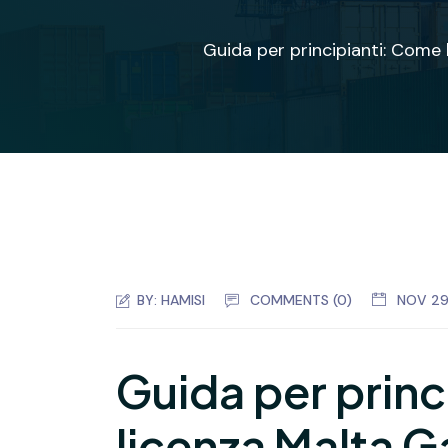
Guida per principianti: Come l
BY:
HAMISI
COMMENTS (0)
NOV 2
Guida per princ
licenza Malta 