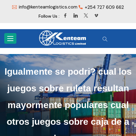
info@kenteamlogistics.com
+254 727 609 662
Follow Us :
Igualmente se podri? cual los
juegos sobre ruleta resultan
mayormente populares cual
otros juegos sobre caja de a