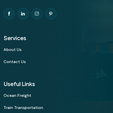
Services
About Us
Contact Us
Useful Links
Ocean Freight
Train Transportation