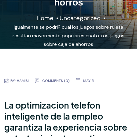
horros
Home
Uncategorized
Igualmente se podri? cual los juegos sobre ruleta
resultan mayormente populares cual otros juegos
sobre caja de ahorros
BY:
HAMISI
COMMENTS (0)
MAY 5
La optimizacion telefon
inteligente de la empleo
garantiza la experiencia sobre