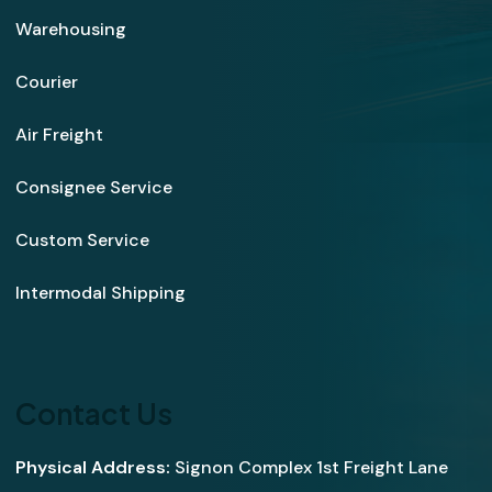
Warehousing
Courier
Air Freight
Consignee Service
Custom Service
Intermodal Shipping
Contact Us
Physical Address:
Signon Complex 1st Freight Lane