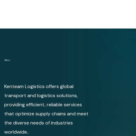
Kenteam Logistics offers global
transport and logistics solutions,
providing efficient, reliable services
that optimize supply chains and meet
the diverse needs of industries
worldwide..