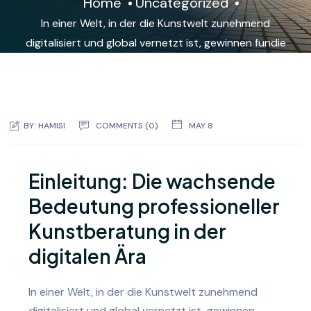
Home
Uncategorized
In einer Welt, in der die Kunstwelt zunehmend
digitalisiert und global vernetzt ist, gewinnen fundie
BY:
HAMISI
COMMENTS (0)
MAY 8
Einleitung: Die wachsende
Bedeutung professioneller
Kunstberatung in der
digitalen Ära
In einer Welt, in der die Kunstwelt zunehmend
digitalisiert und global vernetzt ist, gewinnen