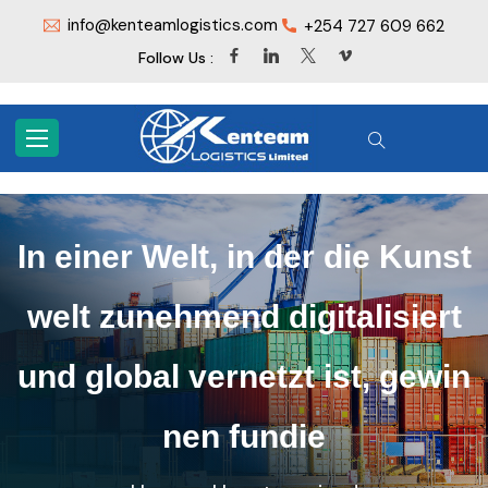
info@kenteamlogistics.com
+254 727 609 662
Follow Us :
In einer Welt, in der die Kunst
welt zunehmend digitalisiert
und global vernetzt ist, gewin
nen fundie