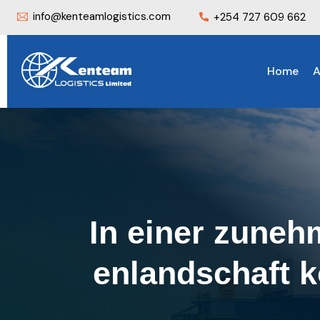
info@kenteamlogistics.com
+254 727 609 662
Home
A
In einer zunehm
enlandschaft 