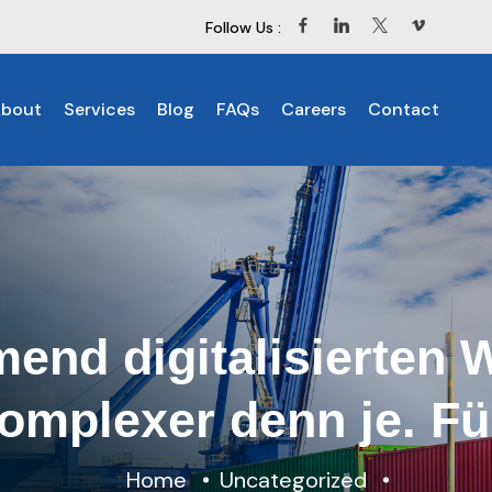
Follow Us :
bout
Services
Blog
FAQs
Careers
Contact
end digitalisierten W
komplexer denn je. F
Home
Uncategorized