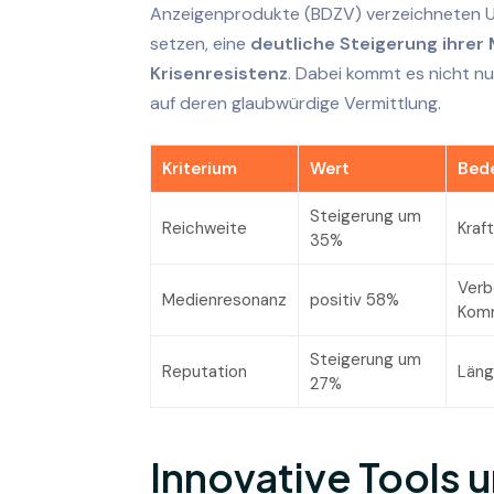
Anzeigenprodukte (BDZV) verzeichneten Un
setzen, eine
deutliche Steigerung ihrer
Krisenresistenz
. Dabei kommt es nicht nu
auf deren glaubwürdige Vermittlung.
Kriterium
Wert
Bed
Steigerung um
Reichweite
Kraf
35%
Verb
Medienresonanz
positiv 58%
Komm
Steigerung um
Reputation
Läng
27%
Innovative Tools 